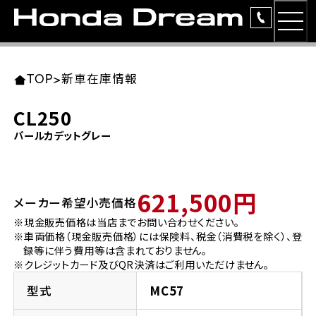
MEN
TOP
東北エリア 店舗一覧
関東エリア 店舗一覧
中部エリア 店舗一覧
近畿エリア 店舗一覧
中国・四国エリア 店舗一覧
九州エリア 店舗一覧
TOP
>
新車在庫情報
簡易お見積り
CL250
岩手県
東京都
愛知県
大阪府
岡山県
福岡県
パールカデットグレー
ラインアップ
ホンダドリーム 盛岡
ホンダドリーム 世田谷
ホンダドリーム 名古屋中央
ホンダドリーム 堺
ホンダドリーム 岡山
ホンダドリーム 博多
安心のサービス
621,500円
メーカー希望小売価格
ホンダドリーム 西東京
ホンダドリーム 名古屋南
ホンダドリーム 箕面
ホンダドリーム 福岡東
レンタルバイク
宮城県
広島県
※現金販売価格は当店までお問い合わせください。
※車両価格（現金販売価格）には保険料、税金（消費税を除く）、登
ホンダドリーム 練馬
ホンダドリーム 小牧
ホンダドリーム 藤井寺
ホンダドリーム 久留米
洋用品
録等に伴う費用等は含まれておりません。
ホンダドリーム 仙台泉
ホンダドリーム 広島
※クレジットカード及びQR決済はご利用いただけません。
ホンダドリーム 板橋
ホンダドリーム 名古屋東
ホンダドリーム 東淀川
ホンダドリーム 福岡春日
イベント
型式
MC57
ホンダドリーム 宮城岩沼
ホンダドリーム 福山