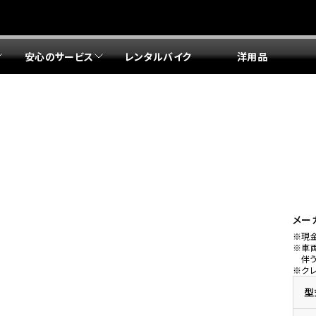
安心のサービス
レンタルバイク
洋用品
リア 店舗一覧
リア 店舗一覧
リア 店舗一覧
リア 店舗一覧
四国エリア 店舗一覧
リア 店舗一覧
県
都
県
府
県
県
ドリーム 盛岡
ドリーム 世田谷
ドリーム 名古屋中央
ドリーム 堺
ドリーム 岡山
ドリーム 博多
ホンダドリーム 西東京
ホンダドリーム 名古屋南
ホンダドリーム 箕面
ホンダドリーム 福岡東
ドリーム 練馬
ドリーム 小牧
ドリーム 藤井寺
ドリーム 久留米
ホンダドリーム 板橋
ホンダドリーム 名古屋東
ホンダドリーム 東淀川
ホンダドリーム 福岡春日
県
県
ドリーム 葛飾
ドリーム 一宮
ドリーム 豊中
ドリーム 福岡西
ホンダドリーム 大田
ホンダドリーム 豊橋
ドリーム 仙台泉
ドリーム 広島
ホンダドリーム 宮城岩沼
ホンダドリーム 福山
メー
※現
ドリーム 立川
ドリーム 名古屋上小田井
※車
府
県
県
県
伴
※ク
ドリーム 京都伏見
ドリーム 熊本
ホンダドリーム 京都右京
川県
県
ドリーム 郡山
ドリーム 徳島
型
ドリーム 磯子
ドリーム 岐阜
ドリーム 京都北山
ホンダドリーム 横浜都筑