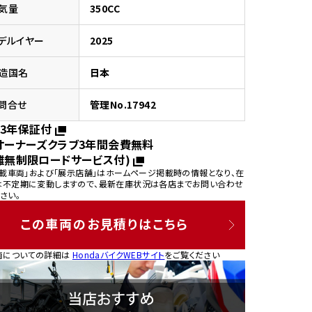
気量
350CC
デルイヤー
2025
造国名
日本
園
問合せ
管理No.17942
3年保証付
オーナーズクラブ3年間会費無料
離無制限ロードサービス付)
掲載車両」および「展示店舗」はホームページ掲載時の情報となり、在
は不定期に変動しますので、最新在庫状況は各店までお問い合わせ
さい。
この車両のお見積りはこちら
両についての詳細は
HondaバイクWEBサイト
をご覧ください