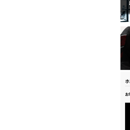
ドリーム 草加
ホンダドリーム 新座
県
ドリーム 水戸北
ホ
お