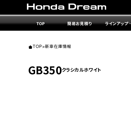
TOP
簡易お見積り
ラインアップ
東北エ
関東エ
中部エ
近畿エ
中国・
九州エ
岩手
東京
愛知
大阪
岡山
福岡
TOP
>
新車在庫情報
ホンダ
ホンダ
ホンダ
ホンダ
ホンダ
ホンダ
GB350
クラシカルホワイト
ホンダ
ホンダ
ホンダ
ホンダ
宮城
広島
ホンダ
ホンダ
ホンダ
ホンダ
ホンダ
ホンダ
ホンダ
ホンダ
京都
熊本
福島
徳島
ホンダ
ホンダ
神奈
岐阜
ホンダ
ホンダ
ホンダ
ホンダ
ホンダ