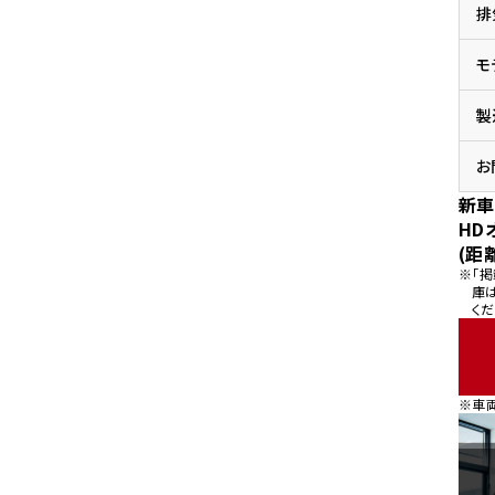
排
県
ドリーム 横浜旭
ホンダドリーム 川崎宮前
県
モ
ドリーム 高松
ドリーム 横浜緑
ドリーム 神戸灘
ホンダドリーム 尼崎
製
県
ドリーム 姫路
ホンダドリーム 西宮甲子
県
お
ドリーム 高知
新車
ドリーム 船橋
ホンダドリーム 松戸
HD
県
(距
ドリーム 蘇我
※「
ドリーム 奈良
庫
くだ
県
ドリーム ふかや花園
ホンダドリーム 鴻巣
※車
ドリーム 所沢
ホンダドリーム 大宮
ドリーム 狭山
ホンダドリーム 東浦和