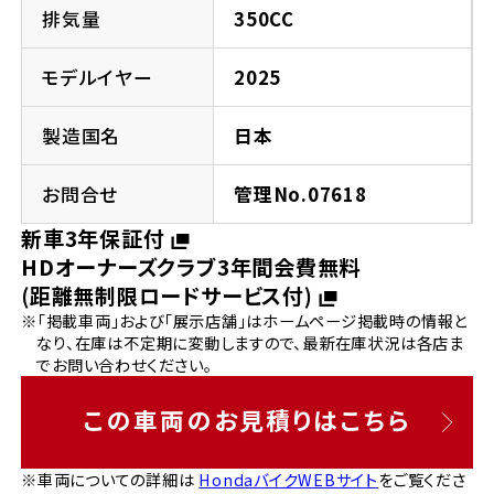
法人向けサービス
ホンダドリーム 葛飾
ホンダドリーム 一宮
ホンダドリーム 豊中
ホンダドリーム 福岡西
排気量
350CC
福島県
徳島県
お問い合わせ
ホンダドリーム 大田
ホンダドリーム 豊橋
モデルイヤー
2025
京都府
熊本県
ホンダドリーム 郡山
ホンダドリーム 徳島
製造国名
日本
ホンダドリーム 立川
ホンダドリーム 名古屋上小田井
ホンダドリーム 京都伏見
ホンダドリーム 熊本
香川県
お問合せ
管理No.07618
ホンダドリーム 京都右京
神奈川県
岐阜県
新車3年保証付
ホンダドリーム 高松
HDオーナーズクラブ3年間会費無料
ホンダドリーム 磯子
ホンダドリーム 岐阜
ホンダドリーム 京都北山
(距離無制限ロードサービス付)
※「掲載車両」および「展示店舗」はホームページ掲載時の情報と
高知県
ホンダドリーム 横浜都筑
なり、在庫は不定期に変動しますので、最新在庫状況は各店ま
兵庫県
でお問い合わせください。
ホンダドリーム 高知
ホンダドリーム 横浜旭
ホンダドリーム 神戸灘
この車両のお見積りはこちら
ホンダドリーム 川崎宮前
ホンダドリーム 尼崎
※車両についての詳細は
HondaバイクWEBサイト
をご覧くださ