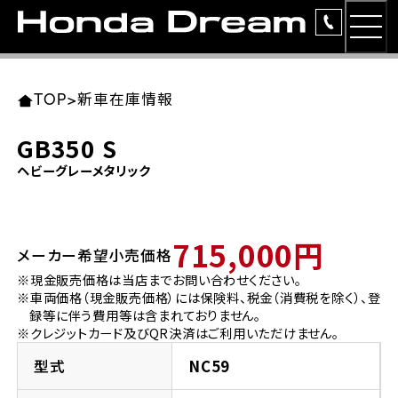
MEN
TOP
東北エリア 店舗一覧
関東エリア 店舗一覧
中部エリア 店舗一覧
近畿エリア 店舗一覧
中国・四国エリア 店舗一覧
九州エリア 店舗一覧
TOP
>
新車在庫情報
簡易お見積り
GB350 S
岩手県
東京都
愛知県
大阪府
岡山県
福岡県
ヘビーグレーメタリック
ラインアップ
ホンダドリーム 盛岡
ホンダドリーム 世田谷
ホンダドリーム 名古屋中央
ホンダドリーム 堺
ホンダドリーム 岡山
ホンダドリーム 博多
安心のサービス
715,000円
メーカー希望小売価格
ホンダドリーム 西東京
ホンダドリーム 名古屋南
ホンダドリーム 箕面
ホンダドリーム 福岡東
レンタルバイク
宮城県
広島県
※現金販売価格は当店までお問い合わせください。
※車両価格（現金販売価格）には保険料、税金（消費税を除く）、登
ホンダドリーム 練馬
ホンダドリーム 小牧
ホンダドリーム 藤井寺
ホンダドリーム 久留米
洋用品
録等に伴う費用等は含まれておりません。
ホンダドリーム 仙台泉
ホンダドリーム 広島
※クレジットカード及びQR決済はご利用いただけません。
ホンダドリーム 板橋
ホンダドリーム 名古屋東
ホンダドリーム 東淀川
ホンダドリーム 福岡春日
イベント
型式
NC59
ホンダドリーム 宮城岩沼
ホンダドリーム 福山