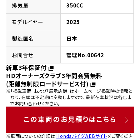
法人向けサービス
ホンダドリーム 葛飾
ホンダドリーム 一宮
ホンダドリーム 豊中
ホンダドリーム 福岡西
排気量
350CC
福島県
徳島県
お問い合わせ
ホンダドリーム 大田
ホンダドリーム 豊橋
モデルイヤー
2025
京都府
熊本県
ホンダドリーム 郡山
ホンダドリーム 徳島
製造国名
日本
ホンダドリーム 立川
ホンダドリーム 名古屋上小田井
ホンダドリーム 京都伏見
ホンダドリーム 熊本
香川県
お問合せ
管理No.00642
ホンダドリーム 京都右京
神奈川県
岐阜県
新車3年保証付
ホンダドリーム 高松
HDオーナーズクラブ3年間会費無料
ホンダドリーム 磯子
ホンダドリーム 岐阜
ホンダドリーム 京都北山
(距離無制限ロードサービス付)
※「掲載車両」および「展示店舗」はホームページ掲載時の情報と
高知県
ホンダドリーム 横浜都筑
なり、在庫は不定期に変動しますので、最新在庫状況は各店ま
兵庫県
でお問い合わせください。
ホンダドリーム 高知
ホンダドリーム 横浜旭
ホンダドリーム 神戸灘
この車両のお見積りはこちら
ホンダドリーム 川崎宮前
ホンダドリーム 尼崎
※車両についての詳細は
HondaバイクWEBサイト
をご覧くださ