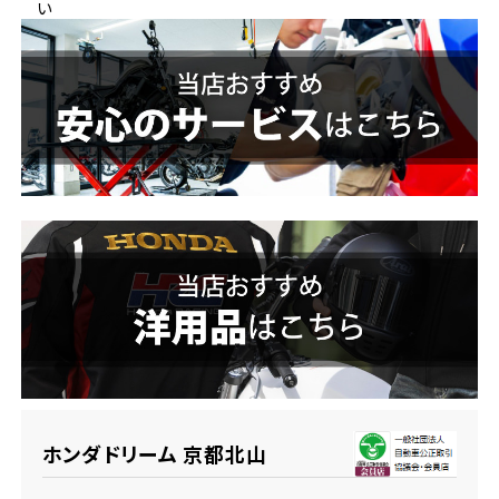
い
ホンダドリーム 横浜緑
ホンダドリーム 姫路
ホンダドリーム 西宮甲子園
千葉県
ホンダドリーム 船橋
奈良県
ホンダドリーム 松戸
ホンダドリーム 奈良
ホンダドリーム 蘇我
埼玉県
ホンダドリーム ふかや花園
ホンダドリーム 京都北山
ホンダドリーム 鴻巣