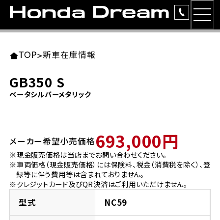
MEN
TOP
東北エリア 店舗一覧
関東エリア 店舗一覧
中部エリア 店舗一覧
近畿エリア 店舗一覧
中国・四国エリア 店舗一覧
九州エリア 店舗一覧
TOP
>
新車在庫情報
簡易お見積り
GB350 S
岩手県
東京都
愛知県
大阪府
岡山県
福岡県
ベータシルバーメタリック
ラインアップ
ホンダドリーム 盛岡
ホンダドリーム 世田谷
ホンダドリーム 名古屋中央
ホンダドリーム 堺
ホンダドリーム 岡山
ホンダドリーム 博多
安心のサービス
693,000円
メーカー希望小売価格
ホンダドリーム 西東京
ホンダドリーム 名古屋南
ホンダドリーム 箕面
ホンダドリーム 福岡東
レンタルバイク
宮城県
広島県
※現金販売価格は当店までお問い合わせください。
※車両価格（現金販売価格）には保険料、税金（消費税を除く）、登
ホンダドリーム 練馬
ホンダドリーム 小牧
ホンダドリーム 藤井寺
ホンダドリーム 久留米
洋用品
録等に伴う費用等は含まれておりません。
ホンダドリーム 仙台泉
ホンダドリーム 広島
※クレジットカード及びQR決済はご利用いただけません。
ホンダドリーム 板橋
ホンダドリーム 名古屋東
ホンダドリーム 東淀川
ホンダドリーム 福岡春日
イベント
型式
NC59
ホンダドリーム 宮城岩沼
ホンダドリーム 福山