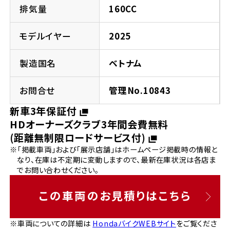
法人向けサービス
ホンダドリーム 葛飾
ホンダドリーム 一宮
ホンダドリーム 豊中
ホンダドリーム 福岡西
排気量
160CC
福島県
徳島県
お問い合わせ
ホンダドリーム 大田
ホンダドリーム 豊橋
モデルイヤー
2025
京都府
熊本県
ホンダドリーム 郡山
ホンダドリーム 徳島
製造国名
ベトナム
ホンダドリーム 立川
ホンダドリーム 名古屋上小田井
ホンダドリーム 京都伏見
ホンダドリーム 熊本
香川県
お問合せ
管理No.10843
ホンダドリーム 京都右京
神奈川県
岐阜県
新車3年保証付
ホンダドリーム 高松
HDオーナーズクラブ3年間会費無料
ホンダドリーム 磯子
ホンダドリーム 岐阜
ホンダドリーム 京都北山
(距離無制限ロードサービス付)
※「掲載車両」および「展示店舗」はホームページ掲載時の情報と
高知県
ホンダドリーム 横浜都筑
なり、在庫は不定期に変動しますので、最新在庫状況は各店ま
兵庫県
でお問い合わせください。
ホンダドリーム 高知
ホンダドリーム 横浜旭
ホンダドリーム 神戸灘
この車両のお見積りはこちら
ホンダドリーム 川崎宮前
ホンダドリーム 尼崎
※車両についての詳細は
HondaバイクWEBサイト
をご覧くださ