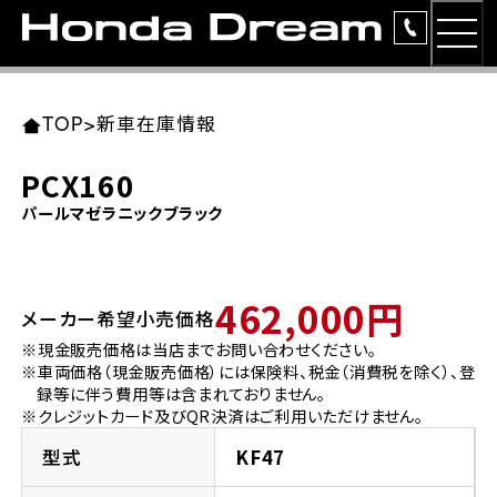
MEN
TOP
東北エリア 店舗一覧
関東エリア 店舗一覧
中部エリア 店舗一覧
近畿エリア 店舗一覧
中国・四国エリア 店舗一覧
九州エリア 店舗一覧
TOP
>
新車在庫情報
簡易お見積り
PCX160
岩手県
東京都
愛知県
大阪府
岡山県
福岡県
パールマゼラニックブラック
ラインアップ
ホンダドリーム 盛岡
ホンダドリーム 世田谷
ホンダドリーム 名古屋中央
ホンダドリーム 堺
ホンダドリーム 岡山
ホンダドリーム 博多
安心のサービス
462,000円
メーカー希望小売価格
ホンダドリーム 西東京
ホンダドリーム 名古屋南
ホンダドリーム 箕面
ホンダドリーム 福岡東
レンタルバイク
宮城県
広島県
※現金販売価格は当店までお問い合わせください。
※車両価格（現金販売価格）には保険料、税金（消費税を除く）、登
ホンダドリーム 練馬
ホンダドリーム 小牧
ホンダドリーム 藤井寺
ホンダドリーム 久留米
洋用品
録等に伴う費用等は含まれておりません。
ホンダドリーム 仙台泉
ホンダドリーム 広島
※クレジットカード及びQR決済はご利用いただけません。
ホンダドリーム 板橋
ホンダドリーム 名古屋東
ホンダドリーム 東淀川
ホンダドリーム 福岡春日
イベント
型式
KF47
ホンダドリーム 宮城岩沼
ホンダドリーム 福山