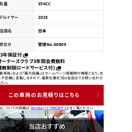
気量
350CC
デルイヤー
2025
造国名
日本
園
問合せ
管理No.00809
3年保証付
オーナーズクラブ3年間会費無料
離無制限ロードサービス付)
掲載車両」および「展示店舗」はホームページ掲載時の情報となり、在
は不定期に変動しますので、最新在庫状況は各店までお問い合わせ
さい。
この車両のお見積りはこちら
両についての詳細は
HondaバイクWEBサイト
をご覧ください