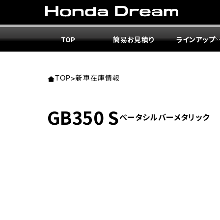
TOP
簡易お見積り
ラインアップ
東北エ
関東エ
中部エ
近畿エ
中国・
九州エ
岩手
東京
愛知
大阪
岡山
福岡
TOP
>
新車在庫情報
ホンダ
ホンダ
ホンダ
ホンダ
ホンダ
ホンダ
GB350 S
ベータシルバーメタリック
ホンダ
ホンダ
ホンダ
ホンダ
宮城
広島
ホンダ
ホンダ
ホンダ
ホンダ
ホンダ
ホンダ
ホンダ
ホンダ
京都
熊本
福島
徳島
ホンダ
ホンダ
神奈
岐阜
ホンダ
ホンダ
ホンダ
ホンダ
ホンダ