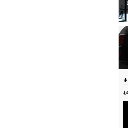
ドリーム 草加
ホンダドリーム 新座
県
ドリーム 水戸北
ホ
お