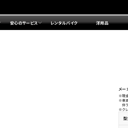
安心のサービス
レンタルバイク
洋用品
リア 店舗一覧
リア 店舗一覧
リア 店舗一覧
リア 店舗一覧
四国エリア 店舗一覧
リア 店舗一覧
県
都
県
府
県
県
ドリーム 盛岡
ドリーム 世田谷
ドリーム 名古屋中央
ドリーム 堺
ドリーム 岡山
ドリーム 博多
ホンダドリーム 西東京
ホンダドリーム 名古屋南
ホンダドリーム 箕面
ホンダドリーム 福岡東
ドリーム 練馬
ドリーム 小牧
ドリーム 藤井寺
ドリーム 久留米
ホンダドリーム 板橋
ホンダドリーム 名古屋東
ホンダドリーム 東淀川
ホンダドリーム 福岡春日
県
県
ドリーム 葛飾
ドリーム 一宮
ドリーム 豊中
ドリーム 福岡西
ホンダドリーム 大田
ホンダドリーム 豊橋
ドリーム 仙台泉
ドリーム 広島
ホンダドリーム 宮城岩沼
ホンダドリーム 福山
メー
※現
ドリーム 立川
ドリーム 名古屋上小田井
※車
府
県
県
県
伴
※ク
ドリーム 京都伏見
ドリーム 熊本
ホンダドリーム 京都右京
川県
県
ドリーム 郡山
ドリーム 徳島
型
ドリーム 磯子
ドリーム 岐阜
ドリーム 京都北山
ホンダドリーム 横浜都筑