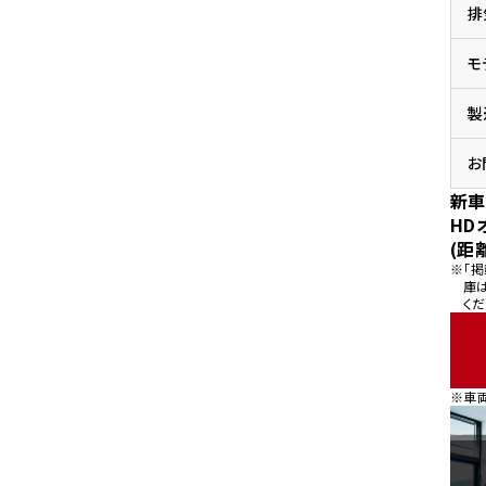
排
県
ドリーム 横浜旭
ホンダドリーム 川崎宮前
県
モ
ドリーム 高松
ドリーム 横浜緑
ドリーム 神戸灘
ホンダドリーム 尼崎
製
県
ドリーム 姫路
ホンダドリーム 西宮甲子
県
お
ドリーム 高知
新車
ドリーム 船橋
ホンダドリーム 松戸
HD
県
(距
ドリーム 蘇我
※「
ドリーム 奈良
庫
くだ
県
ドリーム ふかや花園
ホンダドリーム 鴻巣
※車
ドリーム 所沢
ホンダドリーム 大宮
ドリーム 狭山
ホンダドリーム 東浦和