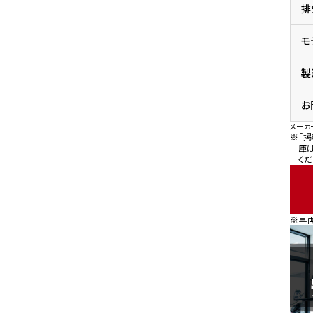
排
県
ドリーム 横浜旭
ホンダドリーム 川崎宮前
県
モ
ドリーム 高松
ドリーム 横浜緑
ドリーム 神戸灘
ホンダドリーム 尼崎
製
県
ドリーム 姫路
ホンダドリーム 西宮甲子
県
お
ドリーム 高知
メーカ
ドリーム 船橋
ホンダドリーム 松戸
※「
県
庫
くだ
ドリーム 蘇我
ドリーム 奈良
県
※車
ドリーム ふかや花園
ホンダドリーム 鴻巣
ドリーム 所沢
ホンダドリーム 大宮
ドリーム 狭山
ホンダドリーム 東浦和