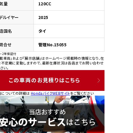
気量
120CC
デルイヤー
2025
造国名
タイ
園
問合せ
管理No.15055
ー2年保証付
掲載車両」および「展示店舗」はホームページ掲載時の情報となり、在
は不定期に変動しますので、最新在庫状況は各店までお問い合わせ
さい。
この車両のお見積りはこちら
両についての詳細は
HondaバイクWEBサイト
をご覧ください