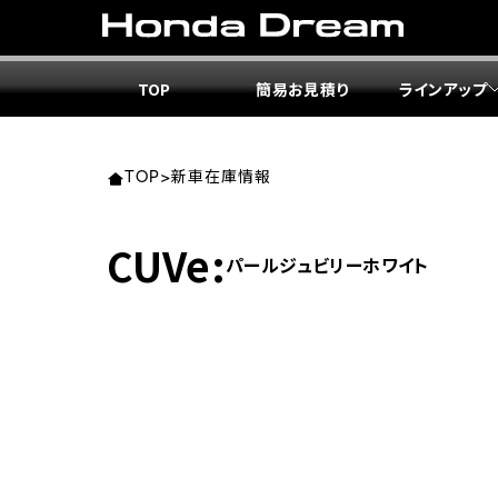
TOP
簡易お見積り
ラインアップ
東北エ
関東エ
中部エ
近畿エ
中国・
九州エ
岩手
東京
愛知
大阪
岡山
福岡
TOP
>
新車在庫情報
ホンダ
ホンダ
ホンダ
ホンダ
ホンダ
ホンダ
CUVe:
パールジュビリーホワイト
ホンダ
ホンダ
ホンダ
ホンダ
宮城
広島
ホンダ
ホンダ
ホンダ
ホンダ
ホンダ
ホンダ
ホンダ
ホンダ
京都
熊本
福島
徳島
ホンダ
ホンダ
神奈
岐阜
ホンダ
ホンダ
ホンダ
ホンダ
ホンダ