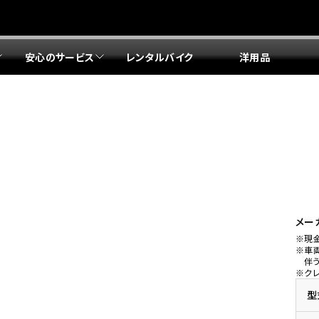
安心のサービス
レンタルバイク
洋用品
リア 店舗一覧
リア 店舗一覧
リア 店舗一覧
リア 店舗一覧
四国エリア 店舗一覧
リア 店舗一覧
県
都
県
府
県
県
ドリーム 盛岡
ドリーム 世田谷
ドリーム 名古屋中央
ドリーム 堺
ドリーム 岡山
ドリーム 博多
ホンダドリーム 西東京
ホンダドリーム 名古屋南
ホンダドリーム 箕面
ホンダドリーム 福岡東
ドリーム 練馬
ドリーム 小牧
ドリーム 藤井寺
ドリーム 久留米
ホンダドリーム 板橋
ホンダドリーム 名古屋東
ホンダドリーム 東淀川
ホンダドリーム 福岡春日
県
県
ドリーム 葛飾
ドリーム 一宮
ドリーム 豊中
ドリーム 福岡西
ホンダドリーム 大田
ホンダドリーム 豊橋
ドリーム 仙台泉
ドリーム 広島
ホンダドリーム 宮城岩沼
ホンダドリーム 福山
メー
※現
ドリーム 立川
ドリーム 名古屋上小田井
※車
府
県
県
県
伴
※ク
ドリーム 京都伏見
ドリーム 熊本
ホンダドリーム 京都右京
川県
県
ドリーム 郡山
ドリーム 徳島
型
ドリーム 磯子
ドリーム 岐阜
ドリーム 京都北山
ホンダドリーム 横浜都筑