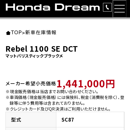
MEN
TOP
東北エリア 店舗一覧
関東エリア 店舗一覧
中部エリア 店舗一覧
近畿エリア 店舗一覧
中国・四国エリア 店舗一覧
九州エリア 店舗一覧
TOP
>
新車在庫情報
簡易お見積り
Rebel 1100 SE DCT
岩手県
東京都
愛知県
大阪府
岡山県
福岡県
マットバリスティックブラックメ
ラインアップ
ホンダドリーム 盛岡
ホンダドリーム 世田谷
ホンダドリーム 名古屋中央
ホンダドリーム 堺
ホンダドリーム 岡山
ホンダドリーム 博多
安心のサービス
1,441,000円
メーカー希望小売価格
ホンダドリーム 西東京
ホンダドリーム 名古屋南
ホンダドリーム 箕面
ホンダドリーム 福岡東
レンタルバイク
宮城県
広島県
※現金販売価格は当店までお問い合わせください。
※車両価格（現金販売価格）には保険料、税金（消費税を除く）、登
ホンダドリーム 練馬
ホンダドリーム 小牧
ホンダドリーム 藤井寺
ホンダドリーム 久留米
洋用品
録等に伴う費用等は含まれておりません。
ホンダドリーム 仙台泉
ホンダドリーム 広島
※クレジットカード及びQR決済はご利用いただけません。
ホンダドリーム 板橋
ホンダドリーム 名古屋東
ホンダドリーム 東淀川
ホンダドリーム 福岡春日
イベント
型式
SC87
ホンダドリーム 宮城岩沼
ホンダドリーム 福山