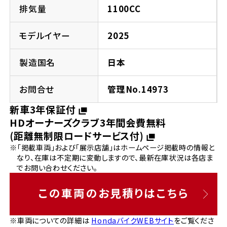
法人向けサービス
ホンダドリーム 葛飾
ホンダドリーム 一宮
ホンダドリーム 豊中
ホンダドリーム 福岡西
排気量
1100CC
福島県
徳島県
お問い合わせ
ホンダドリーム 大田
ホンダドリーム 豊橋
モデルイヤー
2025
京都府
熊本県
ホンダドリーム 郡山
ホンダドリーム 徳島
製造国名
日本
ホンダドリーム 立川
ホンダドリーム 名古屋上小田井
ホンダドリーム 京都伏見
ホンダドリーム 熊本
香川県
お問合せ
管理No.14973
ホンダドリーム 京都右京
神奈川県
岐阜県
新車3年保証付
ホンダドリーム 高松
HDオーナーズクラブ3年間会費無料
ホンダドリーム 磯子
ホンダドリーム 岐阜
ホンダドリーム 京都北山
(距離無制限ロードサービス付)
※「掲載車両」および「展示店舗」はホームページ掲載時の情報と
高知県
ホンダドリーム 横浜都筑
なり、在庫は不定期に変動しますので、最新在庫状況は各店ま
兵庫県
でお問い合わせください。
ホンダドリーム 高知
ホンダドリーム 横浜旭
ホンダドリーム 神戸灘
この車両のお見積りはこちら
ホンダドリーム 川崎宮前
ホンダドリーム 尼崎
※車両についての詳細は
HondaバイクWEBサイト
をご覧くださ