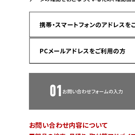
香川
ホンダ
兵庫
ホンダ
携帯・スマートフォンのアドレスを
ホンダ
ホンダ
高知
ホンダ
千葉
PCメールアドレスをご利用の方
ホンダ
ホンダ
奈良
ホンダ
ホンダ
01
お問い合わせフォームの入力
埼玉
ドメイン指定受信手順
Yahoo!メールをご利用の方
ホンダ
ホンダ
お問い合わせ内容について
ホンダ