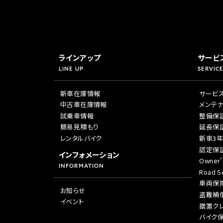
ラインアップ
サービ
LINE UP
SERVICE
新車在庫情報
サービ
中古車在庫情報
メンテ
試乗車情報
整備保
簡易見積もり
延長保
レンタルバイク
新車3
認定保
インフォメーション
Owner’
INFORMATION
Road Se
車両保
お知らせ
盗難補
イベント
据置ク
バイク