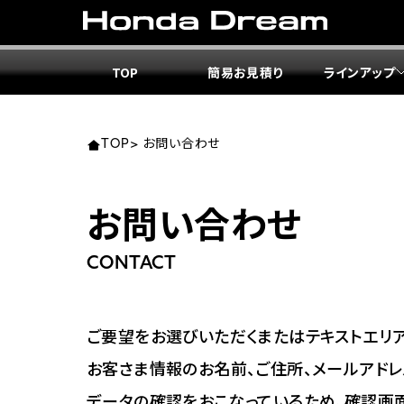
TOP
簡易お見積り
ラインアップ
東北エ
関東エ
中部エ
近畿エ
中国・
九州エ
岩手
東京
愛知
大阪
岡山
福岡
TOP
>
お問い合わせ
ホンダ
ホンダ
ホンダ
ホンダ
ホンダ
ホンダ
お問い合わせ
ホンダ
ホンダ
ホンダ
ホンダ
宮城
広島
CONTACT
ホンダ
ホンダ
ホンダ
ホンダ
ホンダ
ホンダ
ホンダ
ホンダ
京都
熊本
福島
徳島
ご要望をお選びいただくまたはテキストエリア
ホンダ
ホンダ
神奈
岐阜
お客さま情報のお名前、ご住所、メールアドレ
ホンダ
ホンダ
データの確認をおこなっているため、確認画
ホンダ
ホンダ
ホンダ