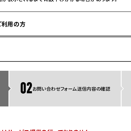
県
ドリーム 横浜旭
ホンダドリーム 川崎宮前
県
ドリーム 高松
ご利用の方
ドリーム 横浜緑
ドリーム 神戸灘
ホンダドリーム 尼崎
県
ドリーム 姫路
ホンダドリーム 西宮甲子
県
ドリーム 高知
ドリーム 船橋
ホンダドリーム 松戸
県
ドリーム 蘇我
ドリーム 奈良
02
お問い合わせフォーム送信内容の確認
県
Hotmailをご利用の方
ドリーム ふかや花園
ホンダドリーム 鴻巣
ドリーム 所沢
ホンダドリーム 大宮
ドリーム 狭山
ホンダドリーム 東浦和