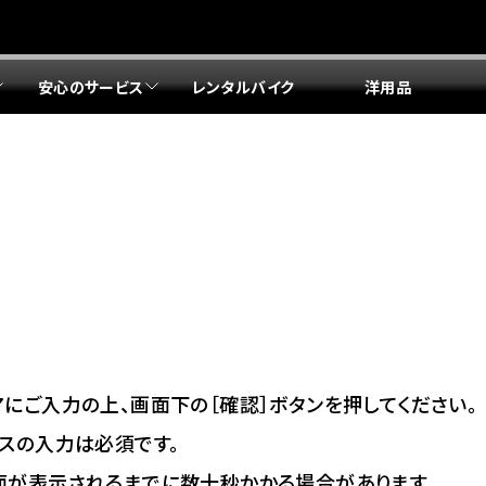
安心のサービス
レンタルバイク
洋用品
リア 店舗一覧
リア 店舗一覧
リア 店舗一覧
リア 店舗一覧
四国エリア 店舗一覧
リア 店舗一覧
県
都
県
府
県
県
ドリーム 盛岡
ドリーム 世田谷
ドリーム 名古屋中央
ドリーム 堺
ドリーム 岡山
ドリーム 博多
ホンダドリーム 西東京
ホンダドリーム 名古屋南
ホンダドリーム 箕面
ホンダドリーム 福岡東
ドリーム 練馬
ドリーム 小牧
ドリーム 藤井寺
ドリーム 久留米
ホンダドリーム 板橋
ホンダドリーム 名古屋東
ホンダドリーム 東淀川
ホンダドリーム 福岡春日
県
県
ドリーム 葛飾
ドリーム 一宮
ドリーム 豊中
ドリーム 福岡西
ホンダドリーム 大田
ホンダドリーム 豊橋
ドリーム 仙台泉
ドリーム 広島
ホンダドリーム 宮城岩沼
ホンダドリーム 福山
ドリーム 立川
ドリーム 名古屋上小田井
府
県
県
県
にご入力の上、画面下の［確認］ボタンを押してください。
ドリーム 京都伏見
ドリーム 熊本
ホンダドリーム 京都右京
川県
県
スの入力は必須です。
ドリーム 郡山
ドリーム 徳島
面が表示されるまでに数十秒かかる場合があります。
ドリーム 磯子
ドリーム 岐阜
ドリーム 京都北山
ホンダドリーム 横浜都筑