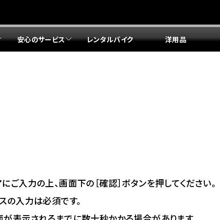
安心のサービス
レンタルバイク
洋用品
リア 店舗一覧
リア 店舗一覧
リア 店舗一覧
リア 店舗一覧
四国エリア 店舗一覧
リア 店舗一覧
県
都
県
府
県
県
ドリーム 盛岡
ドリーム 世田谷
ドリーム 名古屋中央
ドリーム 堺
ドリーム 岡山
ドリーム 博多
ホンダドリーム 西東京
ホンダドリーム 名古屋南
ホンダドリーム 箕面
ホンダドリーム 福岡東
ドリーム 練馬
ドリーム 小牧
ドリーム 藤井寺
ドリーム 久留米
ホンダドリーム 板橋
ホンダドリーム 名古屋東
ホンダドリーム 東淀川
ホンダドリーム 福岡春日
県
県
ドリーム 葛飾
ドリーム 一宮
ドリーム 豊中
ドリーム 福岡西
ホンダドリーム 大田
ホンダドリーム 豊橋
ドリーム 仙台泉
ドリーム 広島
ホンダドリーム 宮城岩沼
ホンダドリーム 福山
ドリーム 立川
ドリーム 名古屋上小田井
府
県
県
県
にご入力の上、画面下の［確認］ボタンを押してください。
ドリーム 京都伏見
ドリーム 熊本
ホンダドリーム 京都右京
川県
県
スの入力は必須です。
ドリーム 郡山
ドリーム 徳島
面が表示されるまでに数十秒かかる場合があります。
ドリーム 磯子
ドリーム 岐阜
ドリーム 京都北山
ホンダドリーム 横浜都筑