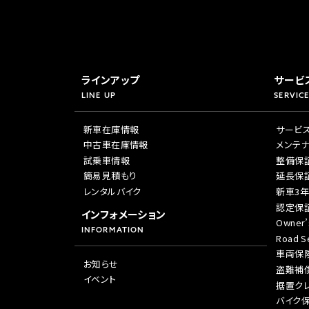
ラインアップ
サービ
LINE UP
SERVICE
新車在庫情報
サービ
中古車在庫情報
メンテ
試乗車情報
整備保
簡易見積もり
延長保
レンタルバイク
新車3
認定保
インフォメーション
Owner’
INFORMATION
Road Se
車両保
お知らせ
盗難補
イベント
据置ク
バイク