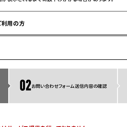
県
ドリーム 横浜旭
ホンダドリーム 川崎宮前
県
ドリーム 高松
ご利用の方
ドリーム 横浜緑
ドリーム 神戸灘
ホンダドリーム 尼崎
県
ドリーム 姫路
ホンダドリーム 西宮甲子
県
ドリーム 高知
ドリーム 船橋
ホンダドリーム 松戸
県
ドリーム 蘇我
ドリーム 奈良
02
お問い合わせフォーム送信内容の確認
県
Hotmailをご利用の方
ドリーム ふかや花園
ホンダドリーム 鴻巣
ドリーム 所沢
ホンダドリーム 大宮
ドリーム 狭山
ホンダドリーム 東浦和