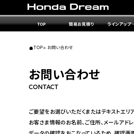
TOP
簡易お見積り
ラインアップ
東北エ
関東エ
中部エ
近畿エ
中国・
九州エ
岩手
東京
愛知
大阪
岡山
福岡
TOP
>
お問い合わせ
ホンダ
ホンダ
ホンダ
ホンダ
ホンダ
ホンダ
お問い合わせ
ホンダ
ホンダ
ホンダ
ホンダ
宮城
広島
CONTACT
ホンダ
ホンダ
ホンダ
ホンダ
ホンダ
ホンダ
ホンダ
ホンダ
京都
熊本
福島
徳島
ご要望をお選びいただくまたはテキストエリア
ホンダ
ホンダ
神奈
岐阜
お客さま情報のお名前、ご住所、メールアドレ
ホンダ
ホンダ
データの確認をおこなっているため、確認画
ホンダ
ホンダ
ホンダ