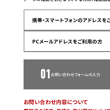
香川
ホンダ
兵庫
ホンダ
携帯・スマートフォンのアドレスを
ホンダ
ホンダ
高知
ホンダ
千葉
PCメールアドレスをご利用の方
ホンダ
ホンダ
奈良
ホンダ
ホンダ
01
お問い合わせフォームの入力
埼玉
ドメイン指定受信手順
Yahoo!メールをご利用の方
ホンダ
ホンダ
お問い合わせ内容について
ホンダ