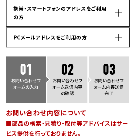
法人向けサービス
ホンダドリーム 葛飾
ホンダドリーム 一宮
ホンダドリーム 豊中
ホンダドリーム 福岡西
携帯・スマートフォンのアドレスをご利用
福島県
徳島県
の方
お問い合わせ
ホンダドリーム 大田
ホンダドリーム 豊橋
京都府
熊本県
ホンダドリーム 郡山
ホンダドリーム 徳島
PCメールアドレスをご利用の方
ホンダドリーム 立川
ホンダドリーム 名古屋上小田井
ホンダドリーム 京都伏見
ホンダドリーム 熊本
香川県
ホンダドリーム 京都右京
神奈川県
岐阜県
01
02
03
ホンダドリーム 高松
ホンダドリーム 磯子
ホンダドリーム 岐阜
ホンダドリーム 京都北山
お問い合わせフ
お問い合わせフ
お問い合わせフ
ォームの入力
ォーム送信内容
ォーム内容送信
高知県
ホンダドリーム 横浜都筑
の確認
完了
兵庫県
ホンダドリーム 高知
ホンダドリーム 横浜旭
お問い合わせ内容について
ホンダドリーム 神戸灘
■部品の検索・見積り・取付等アドバイスはサー
ホンダドリーム 川崎宮前
ドメイン指定受信手順
Yahoo!メールをご利用の方
ホンダドリーム 尼崎
ビス提供を行っておりません。