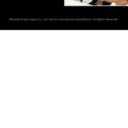
©Honda Dream Japan Co., Ltd. and its subsidiaries and affiliates. All Rights Reserved.