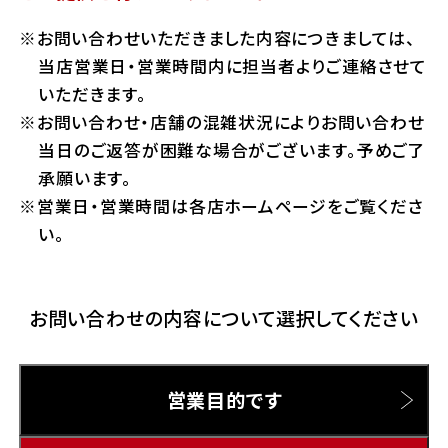
ホンダドリーム 横浜緑
お問い合わせいただきました内容につきましては、
ホンダドリーム 姫路
Hotmailをご利用の方
当店営業日・営業時間内に担当者よりご連絡させて
ホンダドリーム 西宮甲子園
いただきます。
千葉県
お問い合わせ・店舗の混雑状況によりお問い合わせ
Gmailをご利用の方
ホンダドリーム 船橋
当日のご返答が困難な場合がございます。予めご了
奈良県
承願います。
ホンダドリーム 松戸
営業日・営業時間は各店ホームページをご覧くださ
ホンダドリーム 奈良
い。
ホンダドリーム 蘇我
お問い合わせの内容について選択してください
埼玉県
ホンダドリーム ふかや花園
営業目的です
ホンダドリーム 鴻巣