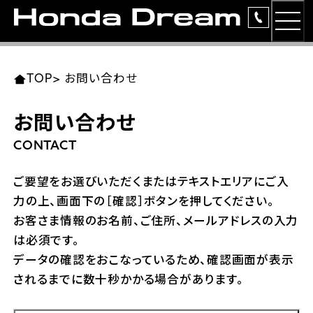
MEN
TOP
東北エリア 店舗一覧
関東エリア 店舗一覧
中部エリア 店舗一覧
近畿エリア 店舗一覧
中国・四国エリア 店舗一覧
九州エリア 店舗一覧
TOP
>
お問い合わせ
簡易お見積り
お問い合わせ
岩手県
東京都
愛知県
大阪府
岡山県
福岡県
ラインアップ
CONTACT
ホンダドリーム 盛岡
ホンダドリーム 世田谷
ホンダドリーム 名古屋中央
ホンダドリーム 堺
ホンダドリーム 岡山
ホンダドリーム 博多
安心のサービス
ご要望をお選びいただくまたはテキストエリアにご入
力の上、画面下の［確認］ボタンを押してください。
ホンダドリーム 西東京
ホンダドリーム 名古屋南
ホンダドリーム 箕面
ホンダドリーム 福岡東
レンタルバイク
宮城県
広島県
お客さま情報のお名前、ご住所、メールアドレスの入力
は必須です。
ホンダドリーム 練馬
ホンダドリーム 小牧
ホンダドリーム 藤井寺
ホンダドリーム 久留米
洋用品
ホンダドリーム 仙台泉
ホンダドリーム 広島
データの確認をおこなっているため、確認画面が表示
されるまでに数十秒かかる場合があります。
ホンダドリーム 板橋
ホンダドリーム 名古屋東
ホンダドリーム 東淀川
ホンダドリーム 福岡春日
イベント
ホンダドリーム 宮城岩沼
ホンダドリーム 福山