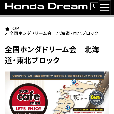
MEN
TOP
東北エリア 店舗一覧
関東エリア 店舗一覧
中部エリア 店舗一覧
近畿エリア 店舗一覧
中国・四国エリア 店舗一覧
九州エリア 店舗一覧
TOP
>
全国ホンダドリーム会 北海道・東北ブロック
簡易お見積り
全国ホンダドリーム会 北海
岩手県
東京都
愛知県
大阪府
岡山県
福岡県
ラインアップ
道・東北ブロック
ホンダドリーム 盛岡
ホンダドリーム 世田谷
ホンダドリーム 名古屋中央
ホンダドリーム 堺
ホンダドリーム 岡山
ホンダドリーム 博多
安心のサービス
ホンダドリーム 西東京
ホンダドリーム 名古屋南
ホンダドリーム 箕面
ホンダドリーム 福岡東
レンタルバイク
宮城県
広島県
ホンダドリーム 練馬
ホンダドリーム 小牧
ホンダドリーム 藤井寺
ホンダドリーム 久留米
洋用品
ホンダドリーム 仙台泉
ホンダドリーム 広島
ホンダドリーム 板橋
ホンダドリーム 名古屋東
ホンダドリーム 東淀川
ホンダドリーム 福岡春日
イベント
ホンダドリーム 宮城岩沼
ホンダドリーム 福山