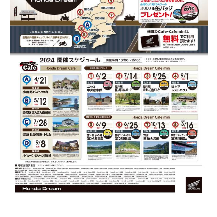
法人向けサービス
ホンダドリーム 葛飾
ホンダドリーム 一宮
ホンダドリーム 豊中
ホンダドリーム 福岡西
福島県
徳島県
お問い合わせ
ホンダドリーム 大田
ホンダドリーム 豊橋
京都府
熊本県
ホンダドリーム 郡山
ホンダドリーム 徳島
ホンダドリーム 立川
ホンダドリーム 名古屋上小田井
ホンダドリーム 京都伏見
ホンダドリーム 熊本
香川県
ホンダドリーム 京都右京
神奈川県
岐阜県
ホンダドリーム 高松
ホンダドリーム 磯子
ホンダドリーム 岐阜
ホンダドリーム 京都北山
高知県
ホンダドリーム 横浜都筑
兵庫県
ホンダドリーム 高知
ホンダドリーム 横浜旭
ホンダドリーム 神戸灘
ホンダドリーム 川崎宮前
ホンダドリーム 尼崎