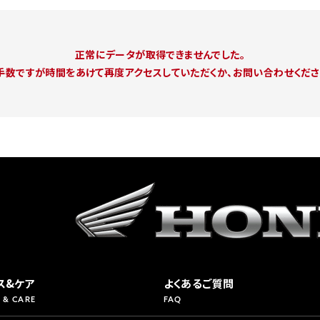
県
ドリーム 横浜旭
ホンダドリーム 川崎宮前
県
ドリーム 高松
正常にデータが取得できませんでした。
ドリーム 横浜緑
手数ですが時間をあけて再度アクセスしていただくか、
お問い合わせくださ
ドリーム 神戸灘
ホンダドリーム 尼崎
県
ドリーム 姫路
ホンダドリーム 西宮甲子
県
ドリーム 高知
ドリーム 船橋
ホンダドリーム 松戸
県
ドリーム 蘇我
ドリーム 奈良
県
ドリーム ふかや花園
ホンダドリーム 鴻巣
ドリーム 所沢
ホンダドリーム 大宮
ス&ケア
よくあるご質問
 & CARE
FAQ
ドリーム 狭山
ホンダドリーム 東浦和