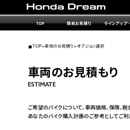
TOP
簡易お見積り
ラインアップ
東北エ
関東エ
中部エ
近畿エ
中国・
九州エ
岩手
東京
愛知
大阪
岡山
福岡
TOP
>
車両のお見積り
>
オプション選択
ホンダ
ホンダ
ホンダ
ホンダ
ホンダ
ホンダ
車両のお見積もり
ホンダ
ホンダ
ホンダ
ホンダ
宮城
広島
ESTIMATE
ホンダ
ホンダ
ホンダ
ホンダ
ホンダ
ホンダ
ホンダ
ホンダ
京都
熊本
ご希望のバイクについて、車両価格、保険、税
福島
徳島
あなたのバイク購入計画のご参考としてご利
ホンダ
ホンダ
神奈
岐阜
ホンダ
ホンダ
ホンダ
ホンダ
ホンダ