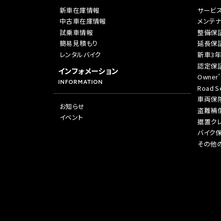
新車在庫情報
サービ
ホンダ
中古車在庫情報
メンテ
試乗車情報
整備保
簡易見積もり
延長保
茨城
レンタルバイク
新車3
認定保
ホンダ
インフォメーション
Owner’
INFORMATION
Road Se
車両保
お知らせ
盗難補
イベント
据置ク
バイク
その他