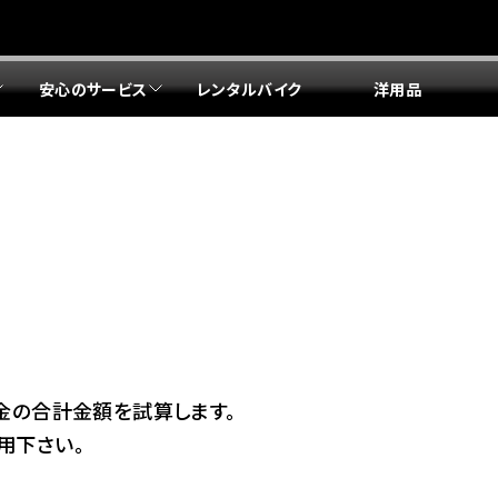
安心のサービス
レンタルバイク
洋用品
リア 店舗一覧
リア 店舗一覧
リア 店舗一覧
リア 店舗一覧
四国エリア 店舗一覧
リア 店舗一覧
県
都
県
府
県
県
ドリーム 盛岡
ドリーム 世田谷
ドリーム 名古屋中央
ドリーム 堺
ドリーム 岡山
ドリーム 博多
ホンダドリーム 西東京
ホンダドリーム 名古屋南
ホンダドリーム 箕面
ホンダドリーム 福岡東
ドリーム 練馬
ドリーム 小牧
ドリーム 藤井寺
ドリーム 久留米
ホンダドリーム 板橋
ホンダドリーム 名古屋東
ホンダドリーム 東淀川
ホンダドリーム 福岡春日
県
県
ドリーム 葛飾
ドリーム 一宮
ドリーム 豊中
ドリーム 福岡西
ホンダドリーム 大田
ホンダドリーム 豊橋
ドリーム 仙台泉
ドリーム 広島
ホンダドリーム 宮城岩沼
ホンダドリーム 福山
ドリーム 立川
ドリーム 名古屋上小田井
府
県
金の合計金額を試算します。
県
県
用下さい。
ドリーム 京都伏見
ドリーム 熊本
ホンダドリーム 京都右京
川県
県
ドリーム 郡山
ドリーム 徳島
ドリーム 磯子
ドリーム 岐阜
ドリーム 京都北山
ホンダドリーム 横浜都筑