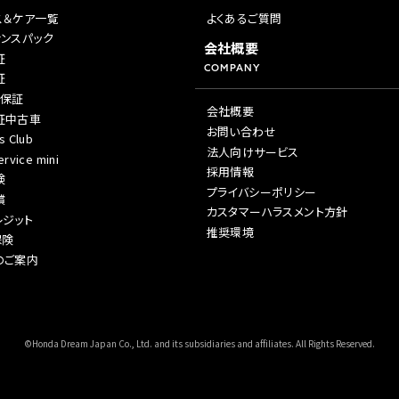
ス＆ケア一覧
よくあるご質問
ドリーム 草加
ホンダドリーム 新座
ナンスパック
会社概要
証
COMPANY
証
県
年保証
会社概要
証中古車
ドリーム 水戸北
お問い合わせ
s Club
法人向けサービス
rvice mini
採用情報
険
プライバシーポリシー
償
カスタマーハラスメント方針
レジット
推奨環境
保険
のご案内
©Honda Dream Japan Co., Ltd. and its subsidiaries and affiliates. All Rights Reserved.