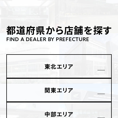
ホンダドリーム 葛飾
ホンダドリーム 一宮
ホンダドリーム 豊中
ホンダドリーム 福岡西
福島県
徳島県
ホンダドリーム 大田
ホンダドリーム 豊橋
京都府
熊本県
都道府県から店舗を探す
ホンダドリーム 郡山
ホンダドリーム 徳島
ホンダドリーム 立川
ホンダドリーム 名古屋上小田井
ホンダドリーム 京都伏見
ホンダドリーム 熊本
FIND A DEALER BY PREFECTURE
香川県
ホンダドリーム 京都右京
神奈川県
岐阜県
ホンダドリーム 高松
東北エリア
ホンダドリーム 磯子
ホンダドリーム 岐阜
ホンダドリーム 京都北山
高知県
ホンダドリーム 横浜都筑
兵庫県
関東エリア
ホンダドリーム 高知
ホンダドリーム 横浜旭
ホンダドリーム 神戸灘
ホンダドリーム 川崎宮前
中部エリア
ホンダドリーム 尼崎