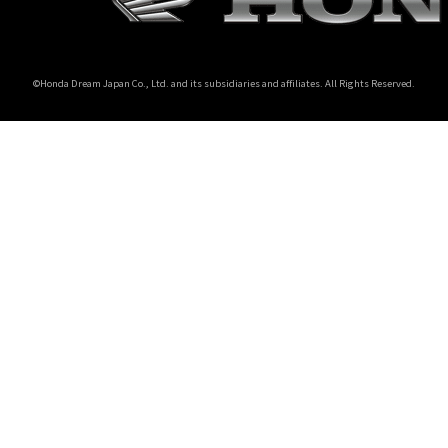
ホンダドリーム 所沢
©Honda Dream Japan Co., Ltd. and its subsidiaries and affiliates. All Rights Reserved.
ホンダドリーム 大宮
ホンダドリーム 狭山
ホンダドリーム 東浦和
ホンダドリーム 草加
ホンダドリーム 新座
茨城県
ホンダドリーム 水戸北