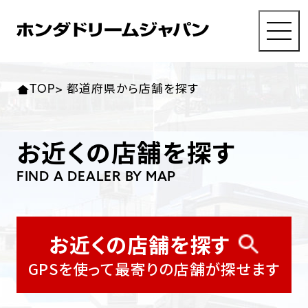
MENU
東北エリア 店舗一覧
関東エリア 店舗一覧
中部エリア 店舗一覧
近畿エリア 店舗一覧
中国・四国エリア 店舗一覧
九州エリア 店舗一覧
TOP
>
都道府県から店舗を探す
店舗検索
岩手県
東京都
愛知県
大阪府
岡山県
福岡県
お近くの店舗を探す
都道府県から探す
ホンダドリーム 盛岡
ホンダドリーム 世田谷
ホンダドリーム 名古屋中央
ホンダドリーム 堺
ホンダドリーム 岡山
ホンダドリーム 博多
FIND A DEALER BY MAP
ホンダドリーム 西東京
ホンダドリーム 名古屋南
ホンダドリーム 箕面
ホンダドリーム 福岡東
宮城県
広島県
お近くの店舗を探す
お近くの店舗を探す
ホンダドリーム 練馬
ホンダドリーム 小牧
ホンダドリーム 藤井寺
ホンダドリーム 久留米
ホンダドリーム 仙台泉
ホンダドリーム 広島
GPSを使って最寄りの店舗が探せます
ホンダドリーム 板橋
ホンダドリーム 名古屋東
ホンダドリーム 東淀川
ホンダドリーム 福岡春日
ホンダドリーム 宮城岩沼
ホンダドリーム 福山