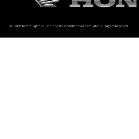
ホンダドリーム 所沢
©Honda Dream Japan Co., Ltd. and its subsidiaries and affiliates. All Rights Reserved.
ホンダドリーム 大宮
ホンダドリーム 狭山
ホンダドリーム 東浦和
ホンダドリーム 草加
ホンダドリーム 新座
茨城県
ホンダドリーム 水戸北