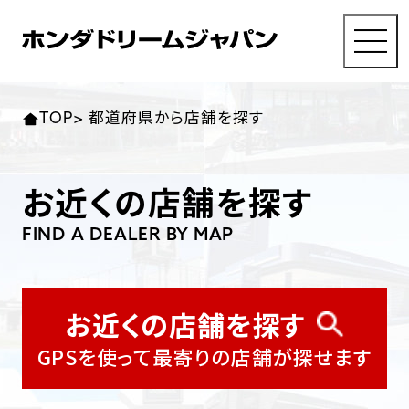
MENU
東北エリア 店舗一覧
関東エリア 店舗一覧
中部エリア 店舗一覧
近畿エリア 店舗一覧
中国・四国エリア 店舗一覧
九州エリア 店舗一覧
TOP
>
都道府県から店舗を探す
店舗検索
岩手県
東京都
愛知県
大阪府
岡山県
福岡県
お近くの店舗を探す
都道府県から探す
ホンダドリーム 盛岡
ホンダドリーム 世田谷
ホンダドリーム 名古屋中央
ホンダドリーム 堺
ホンダドリーム 岡山
ホンダドリーム 博多
FIND A DEALER BY MAP
ホンダドリーム 西東京
ホンダドリーム 名古屋南
ホンダドリーム 箕面
ホンダドリーム 福岡東
宮城県
広島県
お近くの店舗を探す
お近くの店舗を探す
ホンダドリーム 練馬
ホンダドリーム 小牧
ホンダドリーム 藤井寺
ホンダドリーム 久留米
ホンダドリーム 仙台泉
ホンダドリーム 広島
GPSを使って最寄りの店舗が探せます
ホンダドリーム 板橋
ホンダドリーム 名古屋東
ホンダドリーム 東淀川
ホンダドリーム 福岡春日
ホンダドリーム 宮城岩沼
ホンダドリーム 福山