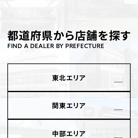
ホンダドリーム 葛飾
ホンダドリーム 一宮
ホンダドリーム 豊中
ホンダドリーム 福岡西
福島県
徳島県
ホンダドリーム 大田
ホンダドリーム 豊橋
京都府
熊本県
都道府県から店舗を探す
ホンダドリーム 郡山
ホンダドリーム 徳島
ホンダドリーム 立川
ホンダドリーム 名古屋上小田井
ホンダドリーム 京都伏見
ホンダドリーム 熊本
FIND A DEALER BY PREFECTURE
香川県
ホンダドリーム 京都右京
神奈川県
岐阜県
ホンダドリーム 高松
東北エリア
ホンダドリーム 磯子
ホンダドリーム 岐阜
ホンダドリーム 京都北山
高知県
ホンダドリーム 横浜都筑
兵庫県
関東エリア
ホンダドリーム 高知
ホンダドリーム 横浜旭
ホンダドリーム 神戸灘
ホンダドリーム 川崎宮前
中部エリア
ホンダドリーム 尼崎