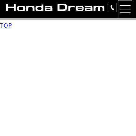
MEN
TOP
TOP
簡易お見積り
ラインアップ
安心のサービス
レンタルバイク
洋用品
イベント