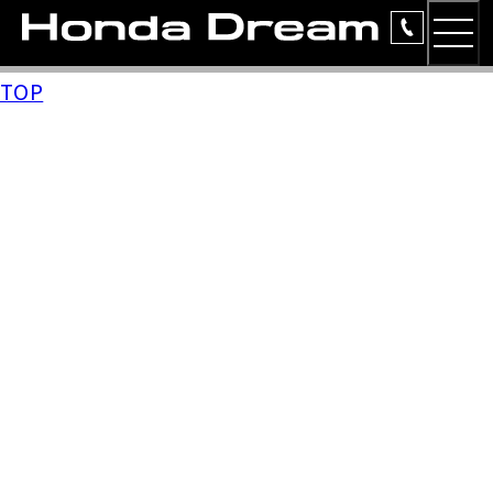
MEN
TOP
TOP
簡易お見積り
ラインアップ
安心のサービス
レンタルバイク
洋用品
イベント