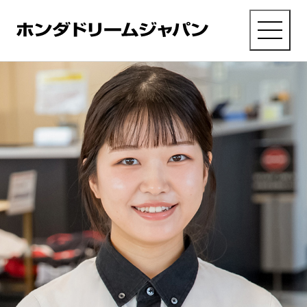
MENU
採用TOP
に戻る
会社を
知る
仕事を
知る
ひとを
知る