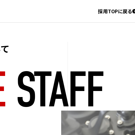
採用TOP
に戻る
いて
E
STAFF