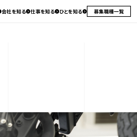
会社を
知る
仕事を
知る
ひとを
知る
募集職種一覧