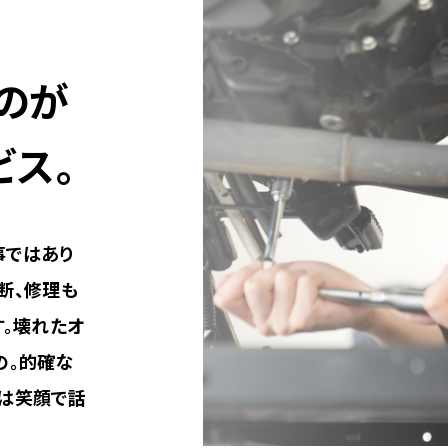
のが
ビス。
事ではあり
断、修理も
す。壊れたオ
の。的確な
は笑顔で話