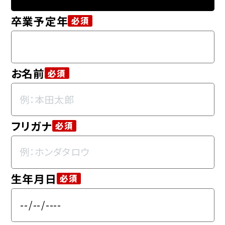
卒業予定年
必須
お名前
必須
フリガナ
必須
生年月日
必須