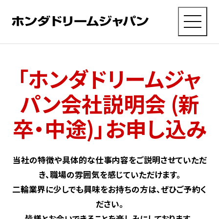
MENU
採用TOP
に戻る
「ホンダドリームジャ
パン会社説明会 (新
会社を
知る
卒・中途)」お申し込み
仕事を
知る
当社の特徴や具体的な仕事内容をご説明させていただ
き、職場の雰囲気を感じていただけます。
二輪業界に少しでも興味をお持ちの方は、ぜひご予約く
ひとを
知る
ださい。
皆様とお会いできることを楽しみにしております。