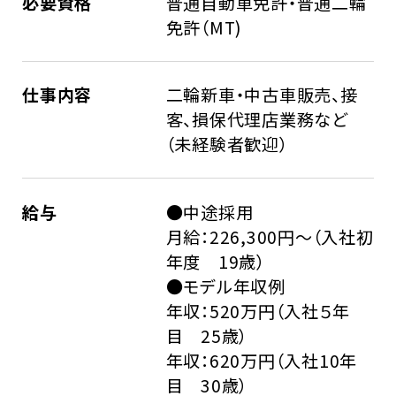
必要資格
普通自動車免許・普通二輪
免許（MT)
募集職種一覧
仕事内容
二輪新車・中古車販売、接
企業サイトに戻る
客、損保代理店業務など
（未経験者歓迎）
給与
●中途採用
月給：226,300円～（入社初
年度 19歳）
●モデル年収例
年収：520万円（入社５年
目 25歳）
年収：620万円（入社10年
目 30歳）