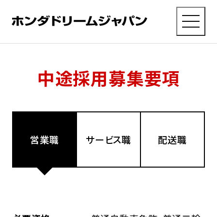
MENU
採用TOP
に戻る
中途採用募集要項
会社を
知る
営業職
サービス職
配送職
仕事を
知る
ひとを
知る