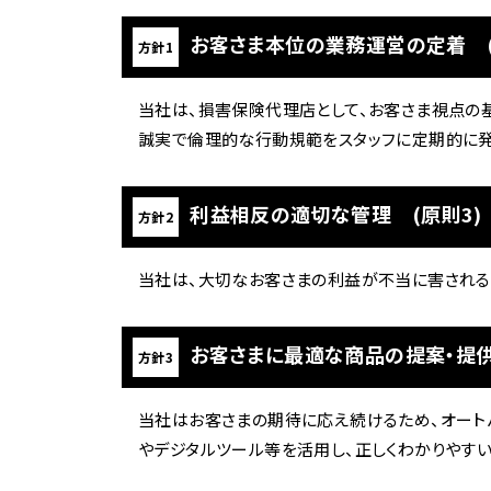
香川
お客さま本位の業務運営の定着 (
ホンダ
方針1
兵庫
ホンダ
ホンダ
当社は、損害保険代理店として、お客さま視点の
ホンダ
誠実で倫理的な行動規範をスタッフに定期的に発
高知
ホンダ
千葉
ホンダ
利益相反の適切な管理 (原則3)
ホンダ
方針2
奈良
ホンダ
ホンダ
当社は、大切なお客さまの利益が不当に害される
埼玉
お客さまに最適な商品の提案・提供
方針3
ホンダ
当社はお客さまの期待に応え続けるため、オート
ホンダ
やデジタルツール等を活用し、正しくわかりやす
ホンダ