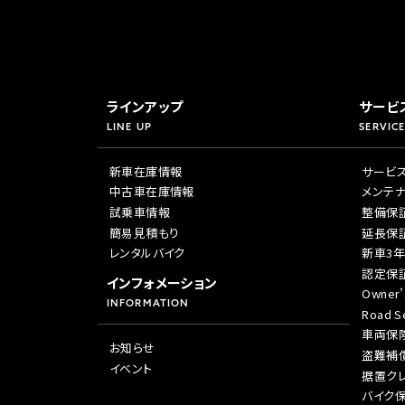
ラインアップ
サービ
LINE UP
SERVICE
新車在庫情報
サービ
中古車在庫情報
メンテ
試乗車情報
整備保
簡易見積もり
延長保
レンタルバイク
新車3
認定保
インフォメーション
Owner’
INFORMATION
Road Se
車両保
お知らせ
盗難補
イベント
据置ク
バイク