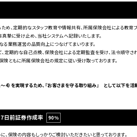
ドリーム 草加
ホンダドリーム 新座
ため、定期的なスタッフ教育や情報共有、所属保険会社による教育プ
県
は真摯に受け止め、当社システムへ記録いたします。
ドリーム 水戸北
なる業務運営の品質向上につなげてまいります。
て、定期的な自己点検、保険会社による定期監査を受け、法令順守され
保険ともに所属保険会社の規定に従い受け取っております。
～4）を実現するため、『お客さまを守る取り組み』 として以下を活動
期7日前証券作成率
90％
に、保険の内容もしっかりご検討いただきたいと思っております。