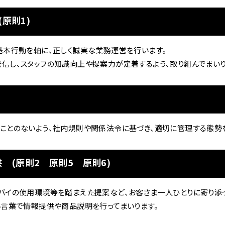
県
原則1)
ドリーム 横浜旭
ホンダドリーム 川崎宮前
県
ドリーム 高松
ドリーム 横浜緑
基本行動を軸に、正しく誠実な業務運営を行います。
ドリーム 神戸灘
ホンダドリーム 尼崎
信し、スタッフの知識向上や提案力が定着するよう、取り組んでまいり
県
ドリーム 姫路
ホンダドリーム 西宮甲子
県
ドリーム 高知
ドリーム 船橋
ホンダドリーム 松戸
県
ドリーム 蘇我
ドリーム 奈良
ことのないよう、社内規則や関係法令に基づき、適切に管理する態勢
県
 (原則2 原則5 原則6)
ドリーム ふかや花園
ホンダドリーム 鴻巣
バイの使用環境等を踏まえた提案など、お客さま一人ひとりに寄り添っ
ドリーム 所沢
ホンダドリーム 大宮
い言葉で情報提供や商品説明を行ってまいります。
ドリーム 狭山
ホンダドリーム 東浦和