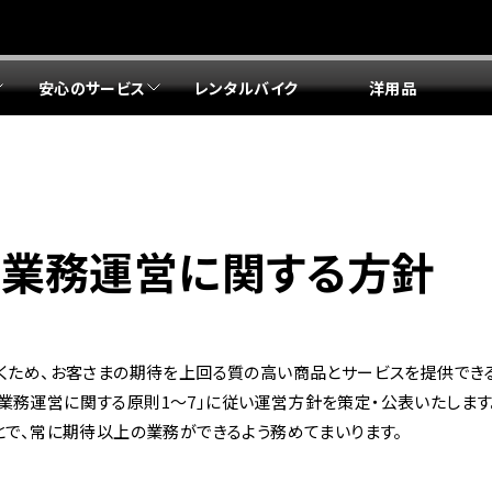
安心のサービス
レンタルバイク
洋用品
リア 店舗一覧
リア 店舗一覧
リア 店舗一覧
リア 店舗一覧
四国エリア 店舗一覧
リア 店舗一覧
県
都
県
府
県
県
ドリーム 盛岡
ドリーム 世田谷
ドリーム 名古屋中央
ドリーム 堺
ドリーム 岡山
ドリーム 博多
ホンダドリーム 西東京
ホンダドリーム 名古屋南
ホンダドリーム 箕面
ホンダドリーム 福岡東
険業務運営に関する方針
ドリーム 練馬
ドリーム 小牧
ドリーム 藤井寺
ドリーム 久留米
ホンダドリーム 板橋
ホンダドリーム 名古屋東
ホンダドリーム 東淀川
ホンダドリーム 福岡春日
県
県
ドリーム 葛飾
ドリーム 一宮
ドリーム 豊中
ドリーム 福岡西
ホンダドリーム 大田
ホンダドリーム 豊橋
ドリーム 仙台泉
ドリーム 広島
ホンダドリーム 宮城岩沼
ホンダドリーム 福山
くため、お客さまの期待を上回る質の高い商品とサービスを提供でき
ドリーム 立川
ドリーム 名古屋上小田井
府
県
業務運営に関する原則1〜7」に従い運営方針を策定・公表いたします
県
県
とで、常に期待以上の業務ができるよう務めてまいります。
ドリーム 京都伏見
ドリーム 熊本
ホンダドリーム 京都右京
川県
県
ドリーム 郡山
ドリーム 徳島
ドリーム 磯子
ドリーム 岐阜
ドリーム 京都北山
ホンダドリーム 横浜都筑