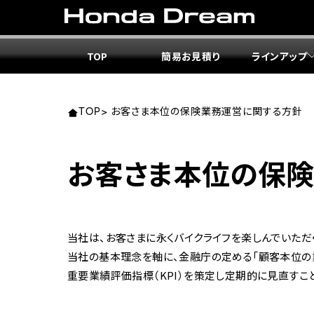
TOP
簡易お見積り
ラインアップ
東北エ
関東エ
中部エ
近畿エ
中国・
九州エ
岩手
東京
愛知
大阪
岡山
福岡
TOP
>
お客さま本位の保険業務運営に関する方針
ホンダ
ホンダ
ホンダ
ホンダ
ホンダ
ホンダ
お客さま本位の保
ホンダ
ホンダ
ホンダ
ホンダ
宮城
広島
ホンダ
ホンダ
ホンダ
ホンダ
ホンダ
ホンダ
当社は、お客さまに永くバイクライフを楽しんでいただ
ホンダ
ホンダ
京都
熊本
当社の基本理念を軸に、金融庁の定める「顧客本位の
福島
徳島
重要業績評価指標（KPI）を策定し定期的に見直すこ
ホンダ
ホンダ
神奈
岐阜
ホンダ
ホンダ
ホンダ
ホンダ
ホンダ