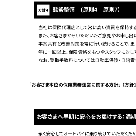
態勢整備 (原則4 原則7）
方針4
ホンダ
当社は保険代理店として常に高い資質を保持する
茨城
また、お客さまからいただいたご意見やお申し出
ホンダ
事案共有と改善対策を常に行い続けることで、更
年に一回以上、保険資格をもつ全スタッフに対し
なお、受取手数料については自動車保険・自賠責
「お客さま本位の保険業務運営に関する方針」 （方針1
お客さまへ早期に安心をお届けする：満
永く安心してオートバイに乗り続けていただくため