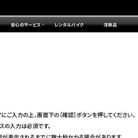
安心のサービス
レンタルバイク
洋用品
リア 店舗一覧
リア 店舗一覧
リア 店舗一覧
リア 店舗一覧
四国エリア 店舗一覧
リア 店舗一覧
県
都
県
府
県
県
ドリーム 盛岡
ドリーム 世田谷
ドリーム 名古屋中央
ドリーム 堺
ドリーム 岡山
ドリーム 博多
ホンダドリーム 西東京
ホンダドリーム 名古屋南
ホンダドリーム 箕面
ホンダドリーム 福岡東
ドリーム 練馬
ドリーム 小牧
ドリーム 藤井寺
ドリーム 久留米
ホンダドリーム 板橋
ホンダドリーム 名古屋東
ホンダドリーム 東淀川
ホンダドリーム 福岡春日
県
県
ドリーム 葛飾
ドリーム 一宮
ドリーム 豊中
ドリーム 福岡西
ホンダドリーム 大田
ホンダドリーム 豊橋
ドリーム 仙台泉
ドリーム 広島
ホンダドリーム 宮城岩沼
ホンダドリーム 福山
ドリーム 立川
ドリーム 名古屋上小田井
府
県
県
県
にご入力の上、画面下の［確認］ボタンを押してください。
ドリーム 京都伏見
ドリーム 熊本
ホンダドリーム 京都右京
川県
県
スの入力は必須です。
ドリーム 郡山
ドリーム 徳島
面が表示されるまでに数十秒かかる場合があります。
ドリーム 磯子
ドリーム 岐阜
ドリーム 京都北山
ホンダドリーム 横浜都筑