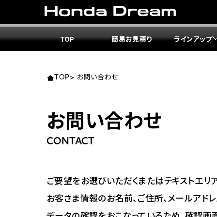
TOP
簡易お見積り
ラインアップ
東北エ
関東エ
中部エ
近畿エ
中国・
九州エ
岩手
東京
愛知
大阪
岡山
福岡
TOP
>
お問い合わせ
ホンダ
ホンダ
ホンダ
ホンダ
ホンダ
ホンダ
お問い合わせ
ホンダ
ホンダ
ホンダ
ホンダ
宮城
広島
CONTACT
ホンダ
ホンダ
ホンダ
ホンダ
ホンダ
ホンダ
ホンダ
ホンダ
京都
熊本
福島
徳島
ご要望をお選びいただくまたはテキストエリア
ホンダ
ホンダ
神奈
岐阜
お客さま情報のお名前、ご住所、メールアドレ
ホンダ
ホンダ
データの確認をおこなっているため、確認画
ホンダ
ホンダ
ホンダ