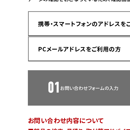
香川
ホンダ
兵庫
ホンダ
携帯・スマートフォンのアドレスを
ホンダ
ホンダ
高知
ホンダ
千葉
PCメールアドレスをご利用の方
ホンダ
ホンダ
奈良
ホンダ
ホンダ
01
お問い合わせフォームの入力
埼玉
ドメイン指定受信手順
Yahoo!メールをご利用の方
ホンダ
ホンダ
お問い合わせ内容について
ホンダ