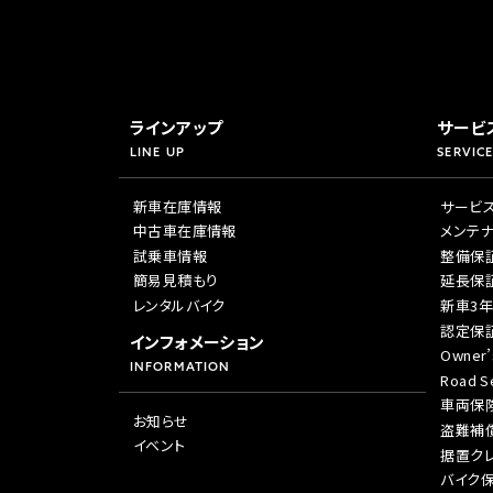
ラインアップ
サービ
LINE UP
SERVICE
新車在庫情報
サービ
中古車在庫情報
メンテ
試乗車情報
整備保
簡易見積もり
延長保
レンタルバイク
新車3
認定保
インフォメーション
Owner’
INFORMATION
Road Se
車両保
お知らせ
盗難補
イベント
据置ク
バイク