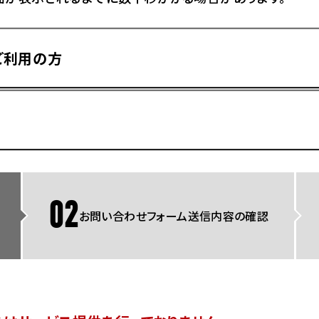
県
ドリーム 横浜旭
ホンダドリーム 川崎宮前
県
ドリーム 高松
ご利用の方
ドリーム 横浜緑
ドリーム 神戸灘
ホンダドリーム 尼崎
県
ドリーム 姫路
ホンダドリーム 西宮甲子
県
ドリーム 高知
ドリーム 船橋
ホンダドリーム 松戸
県
ドリーム 蘇我
ドリーム 奈良
02
お問い合わせフォーム送信内容の確認
県
Hotmailをご利用の方
ドリーム ふかや花園
ホンダドリーム 鴻巣
ドリーム 所沢
ホンダドリーム 大宮
ドリーム 狭山
ホンダドリーム 東浦和