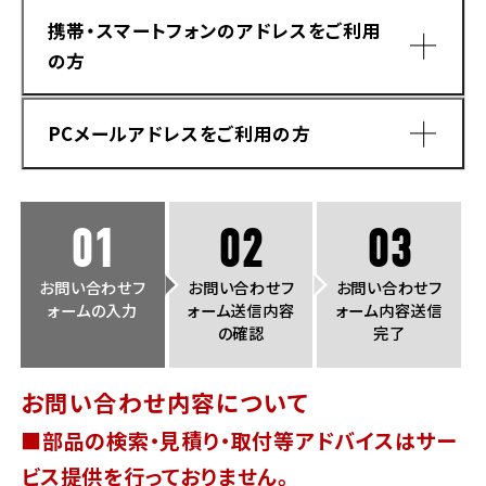
法人向けサービス
ホンダドリーム 葛飾
ホンダドリーム 一宮
ホンダドリーム 豊中
ホンダドリーム 福岡西
携帯・スマートフォンのアドレスをご利用
福島県
徳島県
の方
お問い合わせ
ホンダドリーム 大田
ホンダドリーム 豊橋
京都府
熊本県
ホンダドリーム 郡山
ホンダドリーム 徳島
PCメールアドレスをご利用の方
ホンダドリーム 立川
ホンダドリーム 名古屋上小田井
ホンダドリーム 京都伏見
ホンダドリーム 熊本
香川県
ホンダドリーム 京都右京
神奈川県
岐阜県
01
02
03
ホンダドリーム 高松
ホンダドリーム 磯子
ホンダドリーム 岐阜
ホンダドリーム 京都北山
お問い合わせフ
お問い合わせフ
お問い合わせフ
ォームの入力
ォーム送信内容
ォーム内容送信
高知県
ホンダドリーム 横浜都筑
の確認
完了
兵庫県
ホンダドリーム 高知
ホンダドリーム 横浜旭
お問い合わせ内容について
ホンダドリーム 神戸灘
■部品の検索・見積り・取付等アドバイスはサー
ホンダドリーム 川崎宮前
ドメイン指定受信手順
Yahoo!メールをご利用の方
ホンダドリーム 尼崎
ビス提供を行っておりません。