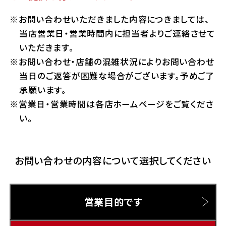
ホンダドリーム 横浜緑
お問い合わせいただきました内容につきましては、
ホンダドリーム 姫路
Hotmailをご利用の方
当店営業日・営業時間内に担当者よりご連絡させて
ホンダドリーム 西宮甲子園
いただきます。
千葉県
お問い合わせ・店舗の混雑状況によりお問い合わせ
Gmailをご利用の方
ホンダドリーム 船橋
当日のご返答が困難な場合がございます。予めご了
奈良県
承願います。
ホンダドリーム 松戸
営業日・営業時間は各店ホームページをご覧くださ
ホンダドリーム 奈良
い。
ホンダドリーム 蘇我
お問い合わせの内容について選択してください
埼玉県
ホンダドリーム ふかや花園
営業目的です
ホンダドリーム 鴻巣