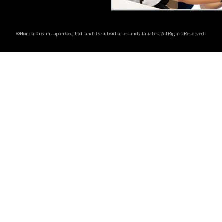
©Honda Dream Japan Co., Ltd. and its subsidiaries and affiliates. All Rights Reserved.