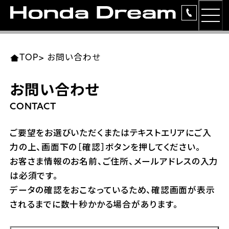
MEN
TOP
東北エリア 店舗一覧
関東エリア 店舗一覧
中部エリア 店舗一覧
近畿エリア 店舗一覧
中国・四国エリア 店舗一覧
九州エリア 店舗一覧
TOP
>
お問い合わせ
簡易お見積り
お問い合わせ
岩手県
東京都
愛知県
大阪府
岡山県
福岡県
ラインアップ
CONTACT
ホンダドリーム 盛岡
ホンダドリーム 世田谷
ホンダドリーム 名古屋中央
ホンダドリーム 堺
ホンダドリーム 岡山
ホンダドリーム 博多
安心のサービス
ご要望をお選びいただくまたはテキストエリアにご入
力の上、画面下の［確認］ボタンを押してください。
ホンダドリーム 西東京
ホンダドリーム 名古屋南
ホンダドリーム 箕面
ホンダドリーム 福岡東
レンタルバイク
宮城県
広島県
お客さま情報のお名前、ご住所、メールアドレスの入力
は必須です。
ホンダドリーム 練馬
ホンダドリーム 小牧
ホンダドリーム 藤井寺
ホンダドリーム 久留米
洋用品
ホンダドリーム 仙台泉
ホンダドリーム 広島
データの確認をおこなっているため、確認画面が表示
されるまでに数十秒かかる場合があります。
ホンダドリーム 板橋
ホンダドリーム 名古屋東
ホンダドリーム 東淀川
ホンダドリーム 福岡春日
イベント
ホンダドリーム 宮城岩沼
ホンダドリーム 福山