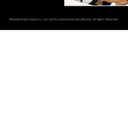
©Honda Dream Japan Co., Ltd. and its subsidiaries and affiliates. All Rights Reserved.