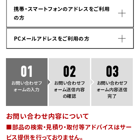
法人向けサービス
ホンダドリーム 葛飾
ホンダドリーム 一宮
ホンダドリーム 豊中
ホンダドリーム 福岡西
携帯・スマートフォンのアドレスをご利用
福島県
徳島県
の方
お問い合わせ
ホンダドリーム 大田
ホンダドリーム 豊橋
京都府
熊本県
ホンダドリーム 郡山
ホンダドリーム 徳島
PCメールアドレスをご利用の方
ホンダドリーム 立川
ホンダドリーム 名古屋上小田井
ホンダドリーム 京都伏見
ホンダドリーム 熊本
香川県
ホンダドリーム 京都右京
神奈川県
岐阜県
01
02
03
ホンダドリーム 高松
ホンダドリーム 磯子
ホンダドリーム 岐阜
ホンダドリーム 京都北山
お問い合わせフ
お問い合わせフ
お問い合わせフ
ォームの入力
ォーム送信内容
ォーム内容送信
高知県
ホンダドリーム 横浜都筑
の確認
完了
兵庫県
ホンダドリーム 高知
ホンダドリーム 横浜旭
お問い合わせ内容について
ホンダドリーム 神戸灘
■部品の検索・見積り・取付等アドバイスはサー
ホンダドリーム 川崎宮前
ドメイン指定受信手順
Yahoo!メールをご利用の方
ホンダドリーム 尼崎
ビス提供を行っておりません。