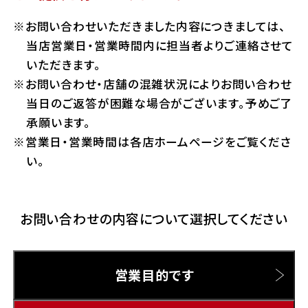
ホンダドリーム 横浜緑
お問い合わせいただきました内容につきましては、
ホンダドリーム 姫路
Hotmailをご利用の方
当店営業日・営業時間内に担当者よりご連絡させて
ホンダドリーム 西宮甲子園
いただきます。
千葉県
お問い合わせ・店舗の混雑状況によりお問い合わせ
Gmailをご利用の方
ホンダドリーム 船橋
当日のご返答が困難な場合がございます。予めご了
奈良県
承願います。
ホンダドリーム 松戸
営業日・営業時間は各店ホームページをご覧くださ
ホンダドリーム 奈良
い。
ホンダドリーム 蘇我
お問い合わせの内容について選択してください
埼玉県
ホンダドリーム ふかや花園
営業目的です
ホンダドリーム 鴻巣