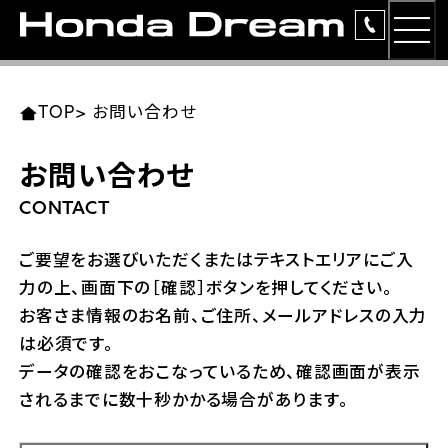
MEN
TOP
東北エリア 店舗一覧
関東エリア 店舗一覧
中部エリア 店舗一覧
近畿エリア 店舗一覧
中国・四国エリア 店舗一覧
九州エリア 店舗一覧
TOP
>
お問い合わせ
簡易お見積り
お問い合わせ
岩手県
東京都
愛知県
大阪府
岡山県
福岡県
ラインアップ
CONTACT
ホンダドリーム 盛岡
ホンダドリーム 世田谷
ホンダドリーム 名古屋中央
ホンダドリーム 堺
ホンダドリーム 岡山
ホンダドリーム 博多
安心のサービス
ご要望をお選びいただくまたはテキストエリアにご入
力の上、画面下の［確認］ボタンを押してください。
ホンダドリーム 西東京
ホンダドリーム 名古屋南
ホンダドリーム 箕面
ホンダドリーム 福岡東
レンタルバイク
宮城県
広島県
お客さま情報のお名前、ご住所、メールアドレスの入力
は必須です。
ホンダドリーム 練馬
ホンダドリーム 小牧
ホンダドリーム 藤井寺
ホンダドリーム 久留米
洋用品
ホンダドリーム 仙台泉
ホンダドリーム 広島
データの確認をおこなっているため、確認画面が表示
されるまでに数十秒かかる場合があります。
ホンダドリーム 板橋
ホンダドリーム 名古屋東
ホンダドリーム 東淀川
ホンダドリーム 福岡春日
イベント
ホンダドリーム 宮城岩沼
ホンダドリーム 福山