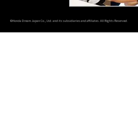
©Honda Dream Japan Co., Ltd. and its subsidiaries and affiliates. All Rights Reserved.