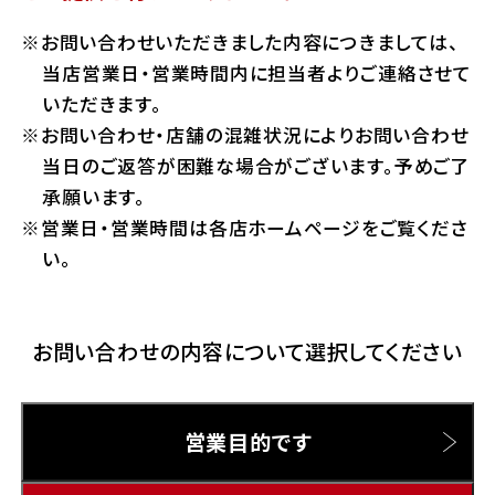
ホンダドリーム 横浜緑
お問い合わせいただきました内容につきましては、
ホンダドリーム 姫路
Hotmailをご利用の方
当店営業日・営業時間内に担当者よりご連絡させて
ホンダドリーム 西宮甲子園
いただきます。
千葉県
お問い合わせ・店舗の混雑状況によりお問い合わせ
Gmailをご利用の方
ホンダドリーム 船橋
当日のご返答が困難な場合がございます。予めご了
奈良県
承願います。
ホンダドリーム 松戸
営業日・営業時間は各店ホームページをご覧くださ
ホンダドリーム 奈良
い。
ホンダドリーム 蘇我
お問い合わせの内容について選択してください
埼玉県
ホンダドリーム ふかや花園
営業目的です
ホンダドリーム 鴻巣