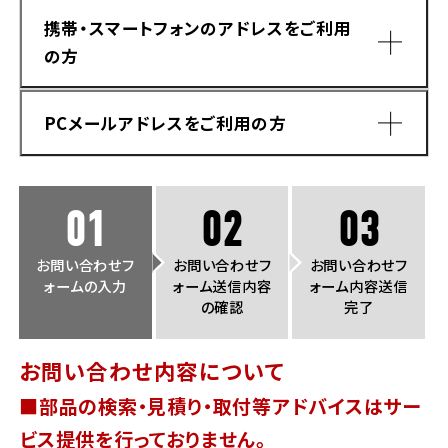
法人向けサービス
ホンダドリーム 葛飾
ホンダドリーム 一宮
ホンダドリーム 豊中
ホンダドリーム 福岡西
携帯・スマートフォンのアドレスをご利用
福島県
徳島県
の方
お問い合わせ
ホンダドリーム 大田
ホンダドリーム 豊橋
京都府
熊本県
ホンダドリーム 郡山
ホンダドリーム 徳島
PCメールアドレスをご利用の方
ホンダドリーム 立川
ホンダドリーム 名古屋上小田井
ホンダドリーム 京都伏見
ホンダドリーム 熊本
香川県
ホンダドリーム 京都右京
神奈川県
岐阜県
01
02
03
ホンダドリーム 高松
ホンダドリーム 磯子
ホンダドリーム 岐阜
ホンダドリーム 京都北山
お問い合わせフ
お問い合わせフ
お問い合わせフ
ォームの入力
ォーム送信内容
ォーム内容送信
高知県
ホンダドリーム 横浜都筑
の確認
完了
兵庫県
ホンダドリーム 高知
ホンダドリーム 横浜旭
お問い合わせ内容について
ホンダドリーム 神戸灘
■部品の検索・見積り・取付等アドバイスはサー
ホンダドリーム 川崎宮前
ドメイン指定受信手順
Yahoo!メールをご利用の方
ホンダドリーム 尼崎
ビス提供を行っておりません。