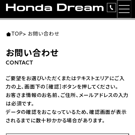
MEN
TOP
東北エリア 店舗一覧
関東エリア 店舗一覧
中部エリア 店舗一覧
近畿エリア 店舗一覧
中国・四国エリア 店舗一覧
九州エリア 店舗一覧
TOP
>
お問い合わせ
簡易お見積り
お問い合わせ
岩手県
東京都
愛知県
大阪府
岡山県
福岡県
ラインアップ
CONTACT
ホンダドリーム 盛岡
ホンダドリーム 世田谷
ホンダドリーム 名古屋中央
ホンダドリーム 堺
ホンダドリーム 岡山
ホンダドリーム 博多
安心のサービス
ご要望をお選びいただくまたはテキストエリアにご入
力の上、画面下の［確認］ボタンを押してください。
ホンダドリーム 西東京
ホンダドリーム 名古屋南
ホンダドリーム 箕面
ホンダドリーム 福岡東
レンタルバイク
宮城県
広島県
お客さま情報のお名前、ご住所、メールアドレスの入力
は必須です。
ホンダドリーム 練馬
ホンダドリーム 小牧
ホンダドリーム 藤井寺
ホンダドリーム 久留米
洋用品
ホンダドリーム 仙台泉
ホンダドリーム 広島
データの確認をおこなっているため、確認画面が表示
されるまでに数十秒かかる場合があります。
ホンダドリーム 板橋
ホンダドリーム 名古屋東
ホンダドリーム 東淀川
ホンダドリーム 福岡春日
イベント
ホンダドリーム 宮城岩沼
ホンダドリーム 福山