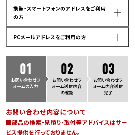
法人向けサービス
ホンダドリーム 葛飾
ホンダドリーム 一宮
ホンダドリーム 豊中
ホンダドリーム 福岡西
携帯・スマートフォンのアドレスをご利用
福島県
徳島県
の方
お問い合わせ
ホンダドリーム 大田
ホンダドリーム 豊橋
京都府
熊本県
ホンダドリーム 郡山
ホンダドリーム 徳島
PCメールアドレスをご利用の方
ホンダドリーム 立川
ホンダドリーム 名古屋上小田井
ホンダドリーム 京都伏見
ホンダドリーム 熊本
香川県
ホンダドリーム 京都右京
神奈川県
岐阜県
01
02
03
ホンダドリーム 高松
ホンダドリーム 磯子
ホンダドリーム 岐阜
ホンダドリーム 京都北山
お問い合わせフ
お問い合わせフ
お問い合わせフ
ォームの入力
ォーム送信内容
ォーム内容送信
高知県
ホンダドリーム 横浜都筑
の確認
完了
兵庫県
ホンダドリーム 高知
ホンダドリーム 横浜旭
お問い合わせ内容について
ホンダドリーム 神戸灘
■部品の検索・見積り・取付等アドバイスはサー
ホンダドリーム 川崎宮前
ドメイン指定受信手順
Yahoo!メールをご利用の方
ホンダドリーム 尼崎
ビス提供を行っておりません。