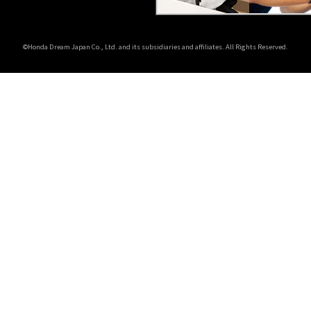
©Honda Dream Japan Co., Ltd. and its subsidiaries and affiliates. All Rights Reserved.