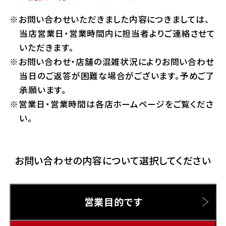
ホンダドリーム 横浜緑
お問い合わせいただきました内容につきましては、
ホンダドリーム 姫路
Hotmailをご利用の方
当店営業日・営業時間内に担当者よりご連絡させて
ホンダドリーム 西宮甲子園
いただきます。
千葉県
お問い合わせ・店舗の混雑状況によりお問い合わせ
Gmailをご利用の方
ホンダドリーム 船橋
当日のご返答が困難な場合がございます。予めご了
奈良県
承願います。
ホンダドリーム 松戸
営業日・営業時間は各店ホームページをご覧くださ
ホンダドリーム 奈良
い。
ホンダドリーム 蘇我
お問い合わせの内容について選択してください
埼玉県
ホンダドリーム ふかや花園
営業目的です
ホンダドリーム 鴻巣