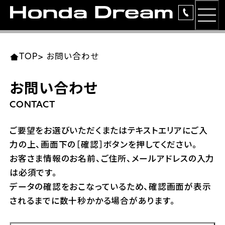
MEN
TOP
東北エリア 店舗一覧
関東エリア 店舗一覧
中部エリア 店舗一覧
近畿エリア 店舗一覧
中国・四国エリア 店舗一覧
九州エリア 店舗一覧
TOP
>
お問い合わせ
簡易お見積り
お問い合わせ
岩手県
東京都
愛知県
大阪府
岡山県
福岡県
ラインアップ
CONTACT
ホンダドリーム 盛岡
ホンダドリーム 世田谷
ホンダドリーム 名古屋中央
ホンダドリーム 堺
ホンダドリーム 岡山
ホンダドリーム 博多
安心のサービス
ご要望をお選びいただくまたはテキストエリアにご入
力の上、画面下の［確認］ボタンを押してください。
ホンダドリーム 西東京
ホンダドリーム 名古屋南
ホンダドリーム 箕面
ホンダドリーム 福岡東
レンタルバイク
宮城県
広島県
お客さま情報のお名前、ご住所、メールアドレスの入力
は必須です。
ホンダドリーム 練馬
ホンダドリーム 小牧
ホンダドリーム 藤井寺
ホンダドリーム 久留米
洋用品
ホンダドリーム 仙台泉
ホンダドリーム 広島
データの確認をおこなっているため、確認画面が表示
されるまでに数十秒かかる場合があります。
ホンダドリーム 板橋
ホンダドリーム 名古屋東
ホンダドリーム 東淀川
ホンダドリーム 福岡春日
イベント
ホンダドリーム 宮城岩沼
ホンダドリーム 福山