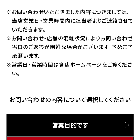
ホンダドリーム 横浜緑
お問い合わせいただきました内容につきましては、
ホンダドリーム 姫路
Hotmailをご利用の方
当店営業日・営業時間内に担当者よりご連絡させて
ホンダドリーム 西宮甲子園
いただきます。
千葉県
お問い合わせ・店舗の混雑状況によりお問い合わせ
Gmailをご利用の方
ホンダドリーム 船橋
当日のご返答が困難な場合がございます。予めご了
奈良県
承願います。
ホンダドリーム 松戸
営業日・営業時間は各店ホームページをご覧くださ
ホンダドリーム 奈良
い。
ホンダドリーム 蘇我
お問い合わせの内容について選択してください
埼玉県
ホンダドリーム ふかや花園
営業目的です
ホンダドリーム 鴻巣