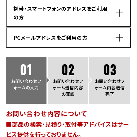
法人向けサービス
ホンダドリーム 葛飾
ホンダドリーム 一宮
ホンダドリーム 豊中
ホンダドリーム 福岡西
携帯・スマートフォンのアドレスをご利用
福島県
徳島県
の方
お問い合わせ
ホンダドリーム 大田
ホンダドリーム 豊橋
京都府
熊本県
ホンダドリーム 郡山
ホンダドリーム 徳島
PCメールアドレスをご利用の方
ホンダドリーム 立川
ホンダドリーム 名古屋上小田井
ホンダドリーム 京都伏見
ホンダドリーム 熊本
香川県
ホンダドリーム 京都右京
神奈川県
岐阜県
01
02
03
ホンダドリーム 高松
ホンダドリーム 磯子
ホンダドリーム 岐阜
ホンダドリーム 京都北山
お問い合わせフ
お問い合わせフ
お問い合わせフ
ォームの入力
ォーム送信内容
ォーム内容送信
高知県
ホンダドリーム 横浜都筑
の確認
完了
兵庫県
ホンダドリーム 高知
ホンダドリーム 横浜旭
お問い合わせ内容について
ホンダドリーム 神戸灘
■部品の検索・見積り・取付等アドバイスはサー
ホンダドリーム 川崎宮前
ドメイン指定受信手順
Yahoo!メールをご利用の方
ホンダドリーム 尼崎
ビス提供を行っておりません。