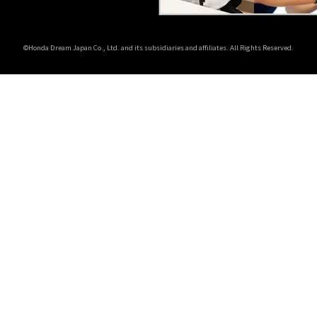
©Honda Dream Japan Co., Ltd. and its subsidiaries and affiliates. All Rights Reserved.