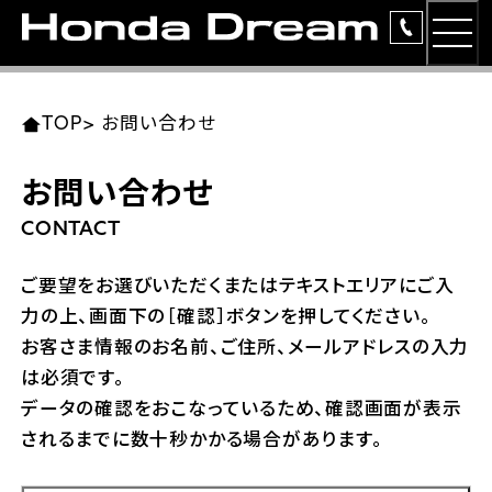
MEN
TOP
東北エリア 店舗一覧
関東エリア 店舗一覧
中部エリア 店舗一覧
近畿エリア 店舗一覧
中国・四国エリア 店舗一覧
九州エリア 店舗一覧
TOP
>
お問い合わせ
簡易お見積り
お問い合わせ
岩手県
東京都
愛知県
大阪府
岡山県
福岡県
ラインアップ
CONTACT
ホンダドリーム 盛岡
ホンダドリーム 世田谷
ホンダドリーム 名古屋中央
ホンダドリーム 堺
ホンダドリーム 岡山
ホンダドリーム 博多
安心のサービス
ご要望をお選びいただくまたはテキストエリアにご入
力の上、画面下の［確認］ボタンを押してください。
ホンダドリーム 西東京
ホンダドリーム 名古屋南
ホンダドリーム 箕面
ホンダドリーム 福岡東
レンタルバイク
宮城県
広島県
お客さま情報のお名前、ご住所、メールアドレスの入力
は必須です。
ホンダドリーム 練馬
ホンダドリーム 小牧
ホンダドリーム 藤井寺
ホンダドリーム 久留米
洋用品
ホンダドリーム 仙台泉
ホンダドリーム 広島
データの確認をおこなっているため、確認画面が表示
されるまでに数十秒かかる場合があります。
ホンダドリーム 板橋
ホンダドリーム 名古屋東
ホンダドリーム 東淀川
ホンダドリーム 福岡春日
イベント
ホンダドリーム 宮城岩沼
ホンダドリーム 福山