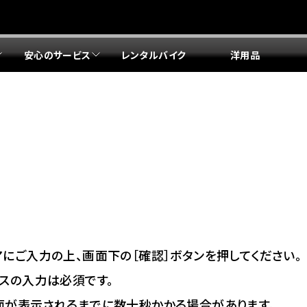
安心のサービス
レンタルバイク
洋用品
リア 店舗一覧
リア 店舗一覧
リア 店舗一覧
リア 店舗一覧
四国エリア 店舗一覧
リア 店舗一覧
県
都
県
府
県
県
ドリーム 盛岡
ドリーム 世田谷
ドリーム 名古屋中央
ドリーム 堺
ドリーム 岡山
ドリーム 博多
ホンダドリーム 西東京
ホンダドリーム 名古屋南
ホンダドリーム 箕面
ホンダドリーム 福岡東
ドリーム 練馬
ドリーム 小牧
ドリーム 藤井寺
ドリーム 久留米
ホンダドリーム 板橋
ホンダドリーム 名古屋東
ホンダドリーム 東淀川
ホンダドリーム 福岡春日
県
県
ドリーム 葛飾
ドリーム 一宮
ドリーム 豊中
ドリーム 福岡西
ホンダドリーム 大田
ホンダドリーム 豊橋
ドリーム 仙台泉
ドリーム 広島
ホンダドリーム 宮城岩沼
ホンダドリーム 福山
ドリーム 立川
ドリーム 名古屋上小田井
府
県
県
県
にご入力の上、画面下の［確認］ボタンを押してください。
ドリーム 京都伏見
ドリーム 熊本
ホンダドリーム 京都右京
川県
県
スの入力は必須です。
ドリーム 郡山
ドリーム 徳島
面が表示されるまでに数十秒かかる場合があります。
ドリーム 磯子
ドリーム 岐阜
ドリーム 京都北山
ホンダドリーム 横浜都筑