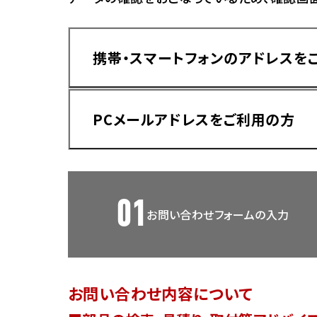
香川
ホンダ
兵庫
ホンダ
携帯・スマートフォンのアドレスを
ホンダ
ホンダ
高知
ホンダ
千葉
PCメールアドレスをご利用の方
ホンダ
ホンダ
奈良
ホンダ
ホンダ
01
お問い合わせフォームの入力
埼玉
ドメイン指定受信手順
Yahoo!メールをご利用の方
ホンダ
ホンダ
お問い合わせ内容について
ホンダ