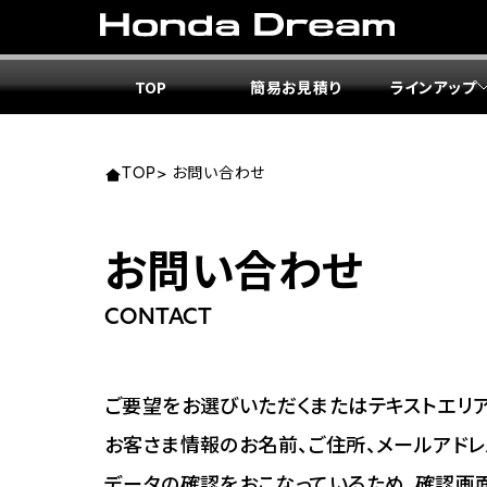
TOP
簡易お見積り
ラインアップ
東北エ
関東エ
中部エ
近畿エ
中国・
九州エ
岩手
東京
愛知
大阪
岡山
福岡
TOP
>
お問い合わせ
ホンダ
ホンダ
ホンダ
ホンダ
ホンダ
ホンダ
お問い合わせ
ホンダ
ホンダ
ホンダ
ホンダ
宮城
広島
CONTACT
ホンダ
ホンダ
ホンダ
ホンダ
ホンダ
ホンダ
ホンダ
ホンダ
京都
熊本
福島
徳島
ご要望をお選びいただくまたはテキストエリア
ホンダ
ホンダ
神奈
岐阜
お客さま情報のお名前、ご住所、メールアドレ
ホンダ
ホンダ
データの確認をおこなっているため、確認画
ホンダ
ホンダ
ホンダ