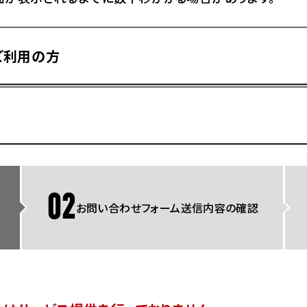
県
ドリーム 横浜旭
ホンダドリーム 川崎宮前
県
ドリーム 高松
ご利用の方
ドリーム 横浜緑
ドリーム 神戸灘
ホンダドリーム 尼崎
県
ドリーム 姫路
ホンダドリーム 西宮甲子
県
ドリーム 高知
ドリーム 船橋
ホンダドリーム 松戸
県
ドリーム 蘇我
ドリーム 奈良
02
お問い合わせフォーム送信内容の確認
県
Hotmailをご利用の方
ドリーム ふかや花園
ホンダドリーム 鴻巣
ドリーム 所沢
ホンダドリーム 大宮
ドリーム 狭山
ホンダドリーム 東浦和