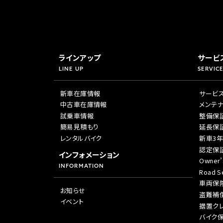
ラインアップ
サービ
LINE UP
SERVICE
新車在庫情報
サービ
中古車在庫情報
メンテ
試乗車情報
整備保
簡易見積もり
延長保
レンタルバイク
新車3
認定保
インフォメーション
Owner’
INFORMATION
Road Se
車両保
お知らせ
盗難補
イベント
据置ク
バイク