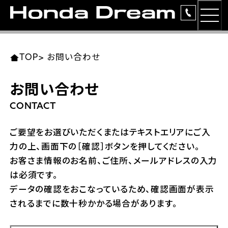
MEN
TOP
東北エリア 店舗一覧
関東エリア 店舗一覧
中部エリア 店舗一覧
近畿エリア 店舗一覧
中国・四国エリア 店舗一覧
九州エリア 店舗一覧
TOP
>
お問い合わせ
簡易お見積り
お問い合わせ
岩手県
東京都
愛知県
大阪府
岡山県
福岡県
ラインアップ
CONTACT
ホンダドリーム 盛岡
ホンダドリーム 世田谷
ホンダドリーム 名古屋中央
ホンダドリーム 堺
ホンダドリーム 岡山
ホンダドリーム 博多
安心のサービス
ご要望をお選びいただくまたはテキストエリアにご入
力の上、画面下の［確認］ボタンを押してください。
ホンダドリーム 西東京
ホンダドリーム 名古屋南
ホンダドリーム 箕面
ホンダドリーム 福岡東
レンタルバイク
宮城県
広島県
お客さま情報のお名前、ご住所、メールアドレスの入力
は必須です。
ホンダドリーム 練馬
ホンダドリーム 小牧
ホンダドリーム 藤井寺
ホンダドリーム 久留米
洋用品
ホンダドリーム 仙台泉
ホンダドリーム 広島
データの確認をおこなっているため、確認画面が表示
されるまでに数十秒かかる場合があります。
ホンダドリーム 板橋
ホンダドリーム 名古屋東
ホンダドリーム 東淀川
ホンダドリーム 福岡春日
イベント
ホンダドリーム 宮城岩沼
ホンダドリーム 福山