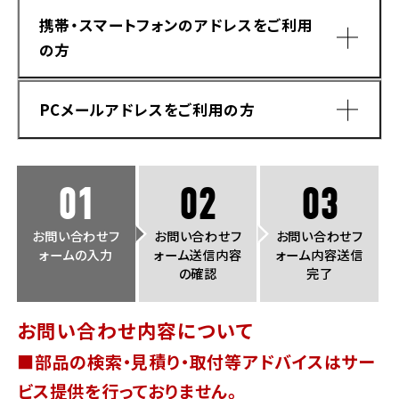
法人向けサービス
ホンダドリーム 葛飾
ホンダドリーム 一宮
ホンダドリーム 豊中
ホンダドリーム 福岡西
携帯・スマートフォンのアドレスをご利用
福島県
徳島県
の方
お問い合わせ
ホンダドリーム 大田
ホンダドリーム 豊橋
京都府
熊本県
ホンダドリーム 郡山
ホンダドリーム 徳島
PCメールアドレスをご利用の方
ホンダドリーム 立川
ホンダドリーム 名古屋上小田井
ホンダドリーム 京都伏見
ホンダドリーム 熊本
香川県
ホンダドリーム 京都右京
神奈川県
岐阜県
01
02
03
ホンダドリーム 高松
ホンダドリーム 磯子
ホンダドリーム 岐阜
ホンダドリーム 京都北山
お問い合わせフ
お問い合わせフ
お問い合わせフ
ォームの入力
ォーム送信内容
ォーム内容送信
高知県
ホンダドリーム 横浜都筑
の確認
完了
兵庫県
ホンダドリーム 高知
ホンダドリーム 横浜旭
お問い合わせ内容について
ホンダドリーム 神戸灘
■部品の検索・見積り・取付等アドバイスはサー
ホンダドリーム 川崎宮前
ドメイン指定受信手順
Yahoo!メールをご利用の方
ホンダドリーム 尼崎
ビス提供を行っておりません。