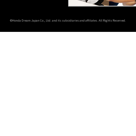
©Honda Dream Japan Co., Ltd. and its subsidiaries and affiliates. All Rights Reserved.