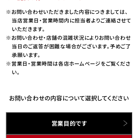
ホンダドリーム 横浜緑
お問い合わせいただきました内容につきましては、
ホンダドリーム 姫路
Hotmailをご利用の方
当店営業日・営業時間内に担当者よりご連絡させて
ホンダドリーム 西宮甲子園
いただきます。
千葉県
お問い合わせ・店舗の混雑状況によりお問い合わせ
Gmailをご利用の方
ホンダドリーム 船橋
当日のご返答が困難な場合がございます。予めご了
奈良県
承願います。
ホンダドリーム 松戸
営業日・営業時間は各店ホームページをご覧くださ
ホンダドリーム 奈良
い。
ホンダドリーム 蘇我
お問い合わせの内容について選択してください
埼玉県
ホンダドリーム ふかや花園
営業目的です
ホンダドリーム 鴻巣