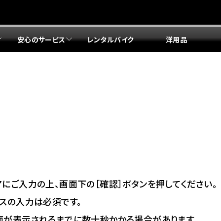
安心のサービス
レンタルバイク
洋用品
リア 店舗一覧
リア 店舗一覧
リア 店舗一覧
リア 店舗一覧
四国エリア 店舗一覧
リア 店舗一覧
県
都
県
府
県
県
ドリーム 盛岡
ドリーム 世田谷
ドリーム 名古屋中央
ドリーム 堺
ドリーム 岡山
ドリーム 博多
ホンダドリーム 西東京
ホンダドリーム 名古屋南
ホンダドリーム 箕面
ホンダドリーム 福岡東
ドリーム 練馬
ドリーム 小牧
ドリーム 藤井寺
ドリーム 久留米
ホンダドリーム 板橋
ホンダドリーム 名古屋東
ホンダドリーム 東淀川
ホンダドリーム 福岡春日
県
県
ドリーム 葛飾
ドリーム 一宮
ドリーム 豊中
ドリーム 福岡西
ホンダドリーム 大田
ホンダドリーム 豊橋
ドリーム 仙台泉
ドリーム 広島
ホンダドリーム 宮城岩沼
ホンダドリーム 福山
ドリーム 立川
ドリーム 名古屋上小田井
府
県
県
県
にご入力の上、画面下の［確認］ボタンを押してください。
ドリーム 京都伏見
ドリーム 熊本
ホンダドリーム 京都右京
川県
県
スの入力は必須です。
ドリーム 郡山
ドリーム 徳島
面が表示されるまでに数十秒かかる場合があります。
ドリーム 磯子
ドリーム 岐阜
ドリーム 京都北山
ホンダドリーム 横浜都筑