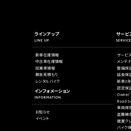
ラインアップ
サービ
LINE UP
SERVICE
新車在庫情報
サービ
中古車在庫情報
メンテ
試乗車情報
整備保
簡易見積もり
延長保
レンタルバイク
新車3
認定保
インフォメーション
Owner’
INFORMATION
Road Se
車両保
お知らせ
盗難補
イベント
据置ク
バイク