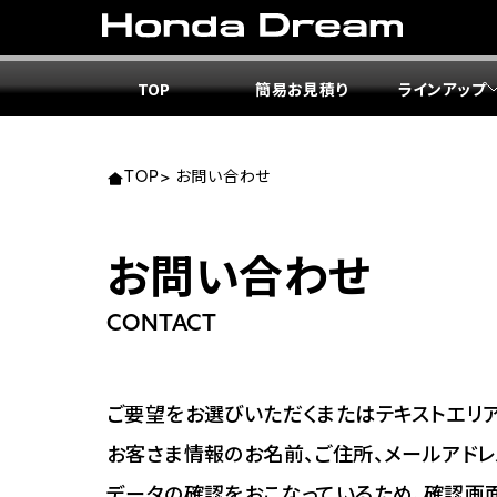
TOP
簡易お見積り
ラインアップ
東北エ
関東エ
中部エ
近畿エ
中国・
九州エ
岩手
東京
愛知
大阪
岡山
福岡
TOP
>
お問い合わせ
ホンダ
ホンダ
ホンダ
ホンダ
ホンダ
ホンダ
お問い合わせ
ホンダ
ホンダ
ホンダ
ホンダ
宮城
広島
CONTACT
ホンダ
ホンダ
ホンダ
ホンダ
ホンダ
ホンダ
ホンダ
ホンダ
京都
熊本
福島
徳島
ご要望をお選びいただくまたはテキストエリア
ホンダ
ホンダ
神奈
岐阜
お客さま情報のお名前、ご住所、メールアドレ
ホンダ
ホンダ
データの確認をおこなっているため、確認画
ホンダ
ホンダ
ホンダ