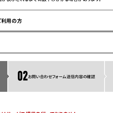
県
ドリーム 横浜旭
ホンダドリーム 川崎宮前
県
ドリーム 高松
ご利用の方
ドリーム 横浜緑
ドリーム 神戸灘
ホンダドリーム 尼崎
県
ドリーム 姫路
ホンダドリーム 西宮甲子
県
ドリーム 高知
ドリーム 船橋
ホンダドリーム 松戸
県
ドリーム 蘇我
ドリーム 奈良
02
お問い合わせフォーム送信内容の確認
県
Hotmailをご利用の方
ドリーム ふかや花園
ホンダドリーム 鴻巣
ドリーム 所沢
ホンダドリーム 大宮
ドリーム 狭山
ホンダドリーム 東浦和