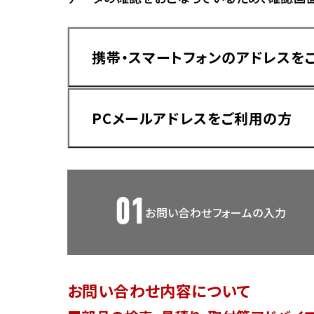
香川
ホンダ
兵庫
ホンダ
携帯・スマートフォンのアドレスを
ホンダ
ホンダ
高知
ホンダ
千葉
PCメールアドレスをご利用の方
ホンダ
ホンダ
奈良
ホンダ
ホンダ
01
お問い合わせフォームの入力
埼玉
ドメイン指定受信手順
Yahoo!メールをご利用の方
ホンダ
ホンダ
お問い合わせ内容について
ホンダ