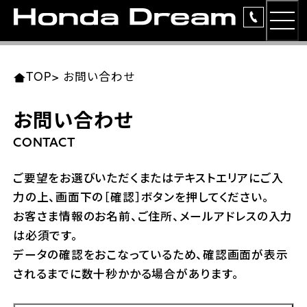
MEN
TOP
東北エリア 店舗一覧
関東エリア 店舗一覧
中部エリア 店舗一覧
近畿エリア 店舗一覧
中国・四国エリア 店舗一覧
九州エリア 店舗一覧
TOP
>
お問い合わせ
簡易お見積り
お問い合わせ
岩手県
東京都
愛知県
大阪府
岡山県
福岡県
ラインアップ
CONTACT
ホンダドリーム 盛岡
ホンダドリーム 世田谷
ホンダドリーム 名古屋中央
ホンダドリーム 堺
ホンダドリーム 岡山
ホンダドリーム 博多
安心のサービス
ご要望をお選びいただくまたはテキストエリアにご入
力の上、画面下の［確認］ボタンを押してください。
ホンダドリーム 西東京
ホンダドリーム 名古屋南
ホンダドリーム 箕面
ホンダドリーム 福岡東
レンタルバイク
宮城県
広島県
お客さま情報のお名前、ご住所、メールアドレスの入力
は必須です。
ホンダドリーム 練馬
ホンダドリーム 小牧
ホンダドリーム 藤井寺
ホンダドリーム 久留米
洋用品
ホンダドリーム 仙台泉
ホンダドリーム 広島
データの確認をおこなっているため、確認画面が表示
されるまでに数十秒かかる場合があります。
ホンダドリーム 板橋
ホンダドリーム 名古屋東
ホンダドリーム 東淀川
ホンダドリーム 福岡春日
イベント
ホンダドリーム 宮城岩沼
ホンダドリーム 福山