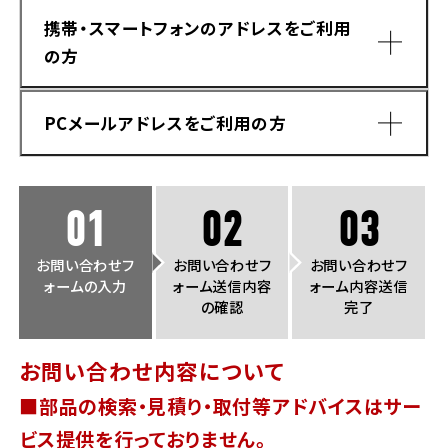
法人向けサービス
ホンダドリーム 葛飾
ホンダドリーム 一宮
ホンダドリーム 豊中
ホンダドリーム 福岡西
携帯・スマートフォンのアドレスをご利用
福島県
徳島県
の方
お問い合わせ
ホンダドリーム 大田
ホンダドリーム 豊橋
京都府
熊本県
ホンダドリーム 郡山
ホンダドリーム 徳島
PCメールアドレスをご利用の方
ホンダドリーム 立川
ホンダドリーム 名古屋上小田井
ホンダドリーム 京都伏見
ホンダドリーム 熊本
香川県
ホンダドリーム 京都右京
神奈川県
岐阜県
01
02
03
ホンダドリーム 高松
ホンダドリーム 磯子
ホンダドリーム 岐阜
ホンダドリーム 京都北山
お問い合わせフ
お問い合わせフ
お問い合わせフ
ォームの入力
ォーム送信内容
ォーム内容送信
高知県
ホンダドリーム 横浜都筑
の確認
完了
兵庫県
ホンダドリーム 高知
ホンダドリーム 横浜旭
お問い合わせ内容について
ホンダドリーム 神戸灘
■部品の検索・見積り・取付等アドバイスはサー
ホンダドリーム 川崎宮前
ドメイン指定受信手順
Yahoo!メールをご利用の方
ホンダドリーム 尼崎
ビス提供を行っておりません。