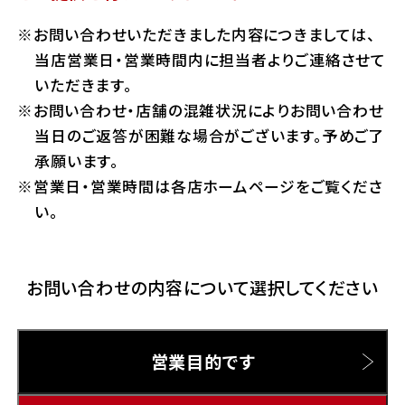
ホンダドリーム 横浜緑
お問い合わせいただきました内容につきましては、
ホンダドリーム 姫路
Hotmailをご利用の方
当店営業日・営業時間内に担当者よりご連絡させて
ホンダドリーム 西宮甲子園
いただきます。
千葉県
お問い合わせ・店舗の混雑状況によりお問い合わせ
Gmailをご利用の方
ホンダドリーム 船橋
当日のご返答が困難な場合がございます。予めご了
奈良県
承願います。
ホンダドリーム 松戸
営業日・営業時間は各店ホームページをご覧くださ
ホンダドリーム 奈良
い。
ホンダドリーム 蘇我
お問い合わせの内容について選択してください
埼玉県
ホンダドリーム ふかや花園
営業目的です
ホンダドリーム 鴻巣