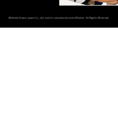
©Honda Dream Japan Co., Ltd. and its subsidiaries and affiliates. All Rights Reserved.