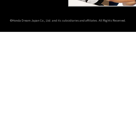
©Honda Dream Japan Co., Ltd. and its subsidiaries and affiliates. All Rights Reserved.