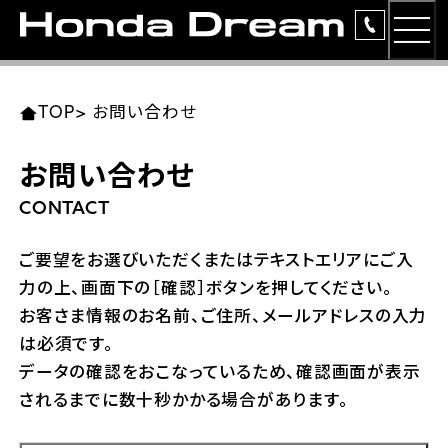
MEN
TOP
東北エリア 店舗一覧
関東エリア 店舗一覧
中部エリア 店舗一覧
近畿エリア 店舗一覧
中国・四国エリア 店舗一覧
九州エリア 店舗一覧
TOP
>
お問い合わせ
簡易お見積り
お問い合わせ
岩手県
東京都
愛知県
大阪府
岡山県
福岡県
ラインアップ
CONTACT
ホンダドリーム 盛岡
ホンダドリーム 世田谷
ホンダドリーム 名古屋中央
ホンダドリーム 堺
ホンダドリーム 岡山
ホンダドリーム 博多
安心のサービス
ご要望をお選びいただくまたはテキストエリアにご入
力の上、画面下の［確認］ボタンを押してください。
ホンダドリーム 西東京
ホンダドリーム 名古屋南
ホンダドリーム 箕面
ホンダドリーム 福岡東
レンタルバイク
宮城県
広島県
お客さま情報のお名前、ご住所、メールアドレスの入力
は必須です。
ホンダドリーム 練馬
ホンダドリーム 小牧
ホンダドリーム 藤井寺
ホンダドリーム 久留米
洋用品
ホンダドリーム 仙台泉
ホンダドリーム 広島
データの確認をおこなっているため、確認画面が表示
されるまでに数十秒かかる場合があります。
ホンダドリーム 板橋
ホンダドリーム 名古屋東
ホンダドリーム 東淀川
ホンダドリーム 福岡春日
イベント
ホンダドリーム 宮城岩沼
ホンダドリーム 福山