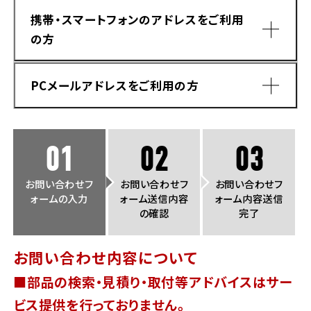
法人向けサービス
ホンダドリーム 葛飾
ホンダドリーム 一宮
ホンダドリーム 豊中
ホンダドリーム 福岡西
携帯・スマートフォンのアドレスをご利用
福島県
徳島県
の方
お問い合わせ
ホンダドリーム 大田
ホンダドリーム 豊橋
京都府
熊本県
ホンダドリーム 郡山
ホンダドリーム 徳島
PCメールアドレスをご利用の方
ホンダドリーム 立川
ホンダドリーム 名古屋上小田井
ホンダドリーム 京都伏見
ホンダドリーム 熊本
香川県
ホンダドリーム 京都右京
神奈川県
岐阜県
01
02
03
ホンダドリーム 高松
ホンダドリーム 磯子
ホンダドリーム 岐阜
ホンダドリーム 京都北山
お問い合わせフ
お問い合わせフ
お問い合わせフ
ォームの入力
ォーム送信内容
ォーム内容送信
高知県
ホンダドリーム 横浜都筑
の確認
完了
兵庫県
ホンダドリーム 高知
ホンダドリーム 横浜旭
お問い合わせ内容について
ホンダドリーム 神戸灘
■部品の検索・見積り・取付等アドバイスはサー
ホンダドリーム 川崎宮前
ドメイン指定受信手順
Yahoo!メールをご利用の方
ホンダドリーム 尼崎
ビス提供を行っておりません。