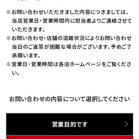
ホンダドリーム 横浜緑
お問い合わせいただきました内容につきましては、
ホンダドリーム 姫路
Hotmailをご利用の方
当店営業日・営業時間内に担当者よりご連絡させて
ホンダドリーム 西宮甲子園
いただきます。
千葉県
お問い合わせ・店舗の混雑状況によりお問い合わせ
Gmailをご利用の方
ホンダドリーム 船橋
当日のご返答が困難な場合がございます。予めご了
奈良県
承願います。
ホンダドリーム 松戸
営業日・営業時間は各店ホームページをご覧くださ
ホンダドリーム 奈良
い。
ホンダドリーム 蘇我
お問い合わせの内容について選択してください
埼玉県
ホンダドリーム ふかや花園
営業目的です
ホンダドリーム 鴻巣