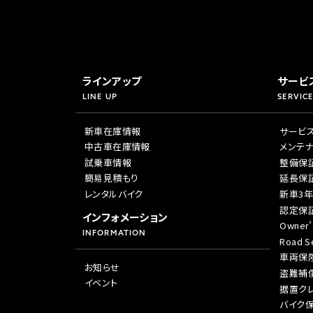
ラインアップ
サービ
LINE UP
SERVICE
新車在庫情報
サービ
中古車在庫情報
メンテ
試乗車情報
整備保
簡易見積もり
延長保
レンタルバイク
新車3
認定保
インフォメーション
Owner’
INFORMATION
Road Se
車両保
お知らせ
盗難補
イベント
据置ク
バイク