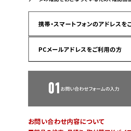
香川
ホンダ
兵庫
ホンダ
携帯・スマートフォンのアドレスを
ホンダ
ホンダ
高知
ホンダ
千葉
PCメールアドレスをご利用の方
ホンダ
ホンダ
奈良
ホンダ
ホンダ
01
お問い合わせフォームの入力
埼玉
ドメイン指定受信手順
Yahoo!メールをご利用の方
ホンダ
ホンダ
お問い合わせ内容について
ホンダ