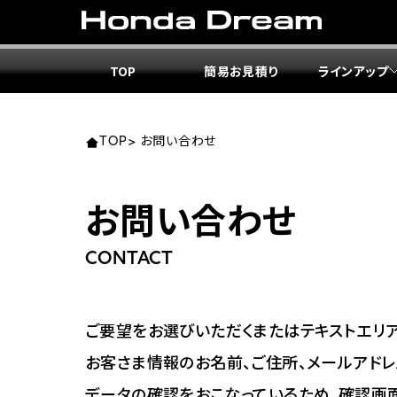
TOP
簡易お見積り
ラインアップ
東北エ
関東エ
中部エ
近畿エ
中国・
九州エ
岩手
東京
愛知
大阪
岡山
福岡
TOP
>
お問い合わせ
ホンダ
ホンダ
ホンダ
ホンダ
ホンダ
ホンダ
お問い合わせ
ホンダ
ホンダ
ホンダ
ホンダ
宮城
広島
CONTACT
ホンダ
ホンダ
ホンダ
ホンダ
ホンダ
ホンダ
ホンダ
ホンダ
京都
熊本
福島
徳島
ご要望をお選びいただくまたはテキストエリア
ホンダ
ホンダ
神奈
岐阜
お客さま情報のお名前、ご住所、メールアドレ
ホンダ
ホンダ
データの確認をおこなっているため、確認画
ホンダ
ホンダ
ホンダ