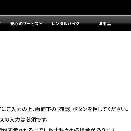
安心のサービス
レンタルバイク
洋用品
リア 店舗一覧
リア 店舗一覧
リア 店舗一覧
リア 店舗一覧
四国エリア 店舗一覧
リア 店舗一覧
県
都
県
府
県
県
ドリーム 盛岡
ドリーム 世田谷
ドリーム 名古屋中央
ドリーム 堺
ドリーム 岡山
ドリーム 博多
ホンダドリーム 西東京
ホンダドリーム 名古屋南
ホンダドリーム 箕面
ホンダドリーム 福岡東
ドリーム 練馬
ドリーム 小牧
ドリーム 藤井寺
ドリーム 久留米
ホンダドリーム 板橋
ホンダドリーム 名古屋東
ホンダドリーム 東淀川
ホンダドリーム 福岡春日
県
県
ドリーム 葛飾
ドリーム 一宮
ドリーム 豊中
ドリーム 福岡西
ホンダドリーム 大田
ホンダドリーム 豊橋
ドリーム 仙台泉
ドリーム 広島
ホンダドリーム 宮城岩沼
ホンダドリーム 福山
ドリーム 立川
ドリーム 名古屋上小田井
府
県
県
県
にご入力の上、画面下の［確認］ボタンを押してください。
ドリーム 京都伏見
ドリーム 熊本
ホンダドリーム 京都右京
川県
県
スの入力は必須です。
ドリーム 郡山
ドリーム 徳島
面が表示されるまでに数十秒かかる場合があります。
ドリーム 磯子
ドリーム 岐阜
ドリーム 京都北山
ホンダドリーム 横浜都筑