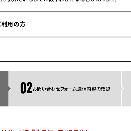
県
ドリーム 横浜旭
ホンダドリーム 川崎宮前
県
ドリーム 高松
ご利用の方
ドリーム 横浜緑
ドリーム 神戸灘
ホンダドリーム 尼崎
県
ドリーム 姫路
ホンダドリーム 西宮甲子
県
ドリーム 高知
ドリーム 船橋
ホンダドリーム 松戸
県
ドリーム 蘇我
ドリーム 奈良
02
お問い合わせフォーム送信内容の確認
県
Hotmailをご利用の方
ドリーム ふかや花園
ホンダドリーム 鴻巣
ドリーム 所沢
ホンダドリーム 大宮
ドリーム 狭山
ホンダドリーム 東浦和