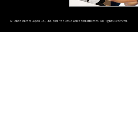
©Honda Dream Japan Co., Ltd. and its subsidiaries and affiliates. All Rights Reserved.