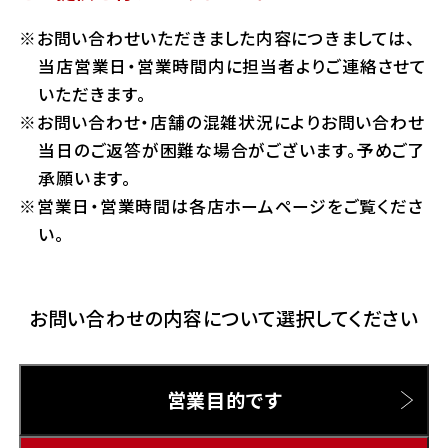
ホンダドリーム 横浜緑
お問い合わせいただきました内容につきましては、
ホンダドリーム 姫路
Hotmailをご利用の方
当店営業日・営業時間内に担当者よりご連絡させて
ホンダドリーム 西宮甲子園
いただきます。
千葉県
お問い合わせ・店舗の混雑状況によりお問い合わせ
Gmailをご利用の方
ホンダドリーム 船橋
当日のご返答が困難な場合がございます。予めご了
奈良県
承願います。
ホンダドリーム 松戸
営業日・営業時間は各店ホームページをご覧くださ
ホンダドリーム 奈良
い。
ホンダドリーム 蘇我
お問い合わせの内容について選択してください
埼玉県
ホンダドリーム ふかや花園
営業目的です
ホンダドリーム 鴻巣