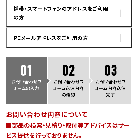
法人向けサービス
ホンダドリーム 葛飾
ホンダドリーム 一宮
ホンダドリーム 豊中
ホンダドリーム 福岡西
携帯・スマートフォンのアドレスをご利用
福島県
徳島県
の方
お問い合わせ
ホンダドリーム 大田
ホンダドリーム 豊橋
京都府
熊本県
ホンダドリーム 郡山
ホンダドリーム 徳島
PCメールアドレスをご利用の方
ホンダドリーム 立川
ホンダドリーム 名古屋上小田井
ホンダドリーム 京都伏見
ホンダドリーム 熊本
香川県
ホンダドリーム 京都右京
神奈川県
岐阜県
01
02
03
ホンダドリーム 高松
ホンダドリーム 磯子
ホンダドリーム 岐阜
ホンダドリーム 京都北山
お問い合わせフ
お問い合わせフ
お問い合わせフ
ォームの入力
ォーム送信内容
ォーム内容送信
高知県
ホンダドリーム 横浜都筑
の確認
完了
兵庫県
ホンダドリーム 高知
ホンダドリーム 横浜旭
お問い合わせ内容について
ホンダドリーム 神戸灘
■部品の検索・見積り・取付等アドバイスはサー
ホンダドリーム 川崎宮前
ドメイン指定受信手順
Yahoo!メールをご利用の方
ホンダドリーム 尼崎
ビス提供を行っておりません。