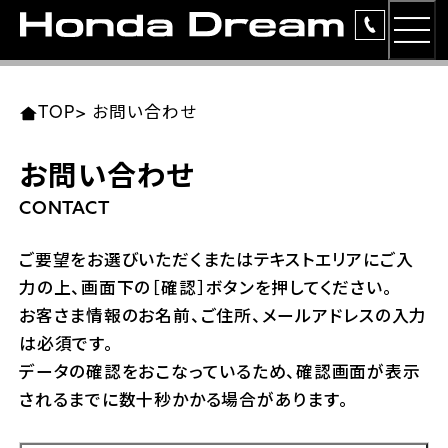
MEN
TOP
東北エリア 店舗一覧
関東エリア 店舗一覧
中部エリア 店舗一覧
近畿エリア 店舗一覧
中国・四国エリア 店舗一覧
九州エリア 店舗一覧
TOP
>
お問い合わせ
簡易お見積り
お問い合わせ
岩手県
東京都
愛知県
大阪府
岡山県
福岡県
ラインアップ
CONTACT
ホンダドリーム 盛岡
ホンダドリーム 世田谷
ホンダドリーム 名古屋中央
ホンダドリーム 堺
ホンダドリーム 岡山
ホンダドリーム 博多
安心のサービス
ご要望をお選びいただくまたはテキストエリアにご入
力の上、画面下の［確認］ボタンを押してください。
ホンダドリーム 西東京
ホンダドリーム 名古屋南
ホンダドリーム 箕面
ホンダドリーム 福岡東
レンタルバイク
宮城県
広島県
お客さま情報のお名前、ご住所、メールアドレスの入力
は必須です。
ホンダドリーム 練馬
ホンダドリーム 小牧
ホンダドリーム 藤井寺
ホンダドリーム 久留米
洋用品
ホンダドリーム 仙台泉
ホンダドリーム 広島
データの確認をおこなっているため、確認画面が表示
されるまでに数十秒かかる場合があります。
ホンダドリーム 板橋
ホンダドリーム 名古屋東
ホンダドリーム 東淀川
ホンダドリーム 福岡春日
イベント
ホンダドリーム 宮城岩沼
ホンダドリーム 福山