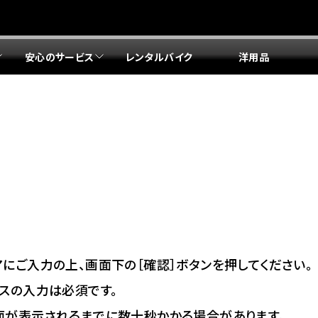
安心のサービス
レンタルバイク
洋用品
リア 店舗一覧
リア 店舗一覧
リア 店舗一覧
リア 店舗一覧
四国エリア 店舗一覧
リア 店舗一覧
県
都
県
府
県
県
ドリーム 盛岡
ドリーム 世田谷
ドリーム 名古屋中央
ドリーム 堺
ドリーム 岡山
ドリーム 博多
ホンダドリーム 西東京
ホンダドリーム 名古屋南
ホンダドリーム 箕面
ホンダドリーム 福岡東
ドリーム 練馬
ドリーム 小牧
ドリーム 藤井寺
ドリーム 久留米
ホンダドリーム 板橋
ホンダドリーム 名古屋東
ホンダドリーム 東淀川
ホンダドリーム 福岡春日
県
県
ドリーム 葛飾
ドリーム 一宮
ドリーム 豊中
ドリーム 福岡西
ホンダドリーム 大田
ホンダドリーム 豊橋
ドリーム 仙台泉
ドリーム 広島
ホンダドリーム 宮城岩沼
ホンダドリーム 福山
ドリーム 立川
ドリーム 名古屋上小田井
府
県
県
県
にご入力の上、画面下の［確認］ボタンを押してください。
ドリーム 京都伏見
ドリーム 熊本
ホンダドリーム 京都右京
川県
県
スの入力は必須です。
ドリーム 郡山
ドリーム 徳島
面が表示されるまでに数十秒かかる場合があります。
ドリーム 磯子
ドリーム 岐阜
ドリーム 京都北山
ホンダドリーム 横浜都筑