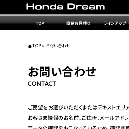
TOP
簡易お見積り
ラインアップ
東北エ
関東エ
中部エ
近畿エ
中国・
九州エ
岩手
東京
愛知
大阪
岡山
福岡
TOP
>
お問い合わせ
ホンダ
ホンダ
ホンダ
ホンダ
ホンダ
ホンダ
お問い合わせ
ホンダ
ホンダ
ホンダ
ホンダ
宮城
広島
CONTACT
ホンダ
ホンダ
ホンダ
ホンダ
ホンダ
ホンダ
ホンダ
ホンダ
京都
熊本
福島
徳島
ご要望をお選びいただくまたはテキストエリア
ホンダ
ホンダ
神奈
岐阜
お客さま情報のお名前、ご住所、メールアドレ
ホンダ
ホンダ
データの確認をおこなっているため、確認画
ホンダ
ホンダ
ホンダ