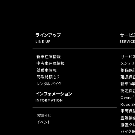
ラインアップ
サービ
LINE UP
SERVICE
新車在庫情報
サービ
中古車在庫情報
メンテ
試乗車情報
整備保
簡易見積もり
延長保
レンタルバイク
新車3
認定保
インフォメーション
Owner’
INFORMATION
Road Se
車両保
お知らせ
盗難補
イベント
据置ク
バイク