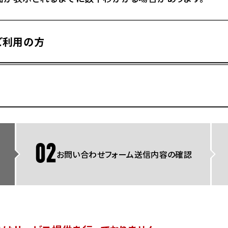
県
ドリーム 横浜旭
ホンダドリーム 川崎宮前
県
ドリーム 高松
ご利用の方
ドリーム 横浜緑
ドリーム 神戸灘
ホンダドリーム 尼崎
県
ドリーム 姫路
ホンダドリーム 西宮甲子
県
ドリーム 高知
ドリーム 船橋
ホンダドリーム 松戸
県
ドリーム 蘇我
ドリーム 奈良
02
お問い合わせフォーム送信内容の確認
県
Hotmailをご利用の方
ドリーム ふかや花園
ホンダドリーム 鴻巣
ドリーム 所沢
ホンダドリーム 大宮
ドリーム 狭山
ホンダドリーム 東浦和