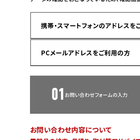
香川
ホンダ
兵庫
ホンダ
携帯・スマートフォンのアドレスを
ホンダ
ホンダ
高知
ホンダ
千葉
PCメールアドレスをご利用の方
ホンダ
ホンダ
奈良
ホンダ
ホンダ
01
お問い合わせフォームの入力
埼玉
ドメイン指定受信手順
Yahoo!メールをご利用の方
ホンダ
ホンダ
お問い合わせ内容について
ホンダ