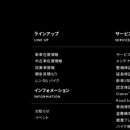
ラインアップ
サービ
LINE UP
SERVICE
新車在庫情報
サービ
中古車在庫情報
メンテ
試乗車情報
整備保
簡易見積もり
延長保
レンタルバイク
新車3
認定保
インフォメーション
Owner’
INFORMATION
Road Se
車両保
お知らせ
盗難補
イベント
据置ク
バイク