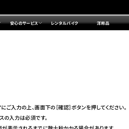
安心のサービス
レンタルバイク
洋用品
リア 店舗一覧
リア 店舗一覧
リア 店舗一覧
リア 店舗一覧
四国エリア 店舗一覧
リア 店舗一覧
県
都
県
府
県
県
ドリーム 盛岡
ドリーム 世田谷
ドリーム 名古屋中央
ドリーム 堺
ドリーム 岡山
ドリーム 博多
ホンダドリーム 西東京
ホンダドリーム 名古屋南
ホンダドリーム 箕面
ホンダドリーム 福岡東
ドリーム 練馬
ドリーム 小牧
ドリーム 藤井寺
ドリーム 久留米
ホンダドリーム 板橋
ホンダドリーム 名古屋東
ホンダドリーム 東淀川
ホンダドリーム 福岡春日
県
県
ドリーム 葛飾
ドリーム 一宮
ドリーム 豊中
ドリーム 福岡西
ホンダドリーム 大田
ホンダドリーム 豊橋
ドリーム 仙台泉
ドリーム 広島
ホンダドリーム 宮城岩沼
ホンダドリーム 福山
ドリーム 立川
ドリーム 名古屋上小田井
府
県
県
県
にご入力の上、画面下の［確認］ボタンを押してください。
ドリーム 京都伏見
ドリーム 熊本
ホンダドリーム 京都右京
川県
県
スの入力は必須です。
ドリーム 郡山
ドリーム 徳島
面が表示されるまでに数十秒かかる場合があります。
ドリーム 磯子
ドリーム 岐阜
ドリーム 京都北山
ホンダドリーム 横浜都筑