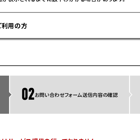
県
ドリーム 横浜旭
ホンダドリーム 川崎宮前
県
ドリーム 高松
ご利用の方
ドリーム 横浜緑
ドリーム 神戸灘
ホンダドリーム 尼崎
県
ドリーム 姫路
ホンダドリーム 西宮甲子
県
ドリーム 高知
ドリーム 船橋
ホンダドリーム 松戸
県
ドリーム 蘇我
ドリーム 奈良
02
お問い合わせフォーム送信内容の確認
県
Hotmailをご利用の方
ドリーム ふかや花園
ホンダドリーム 鴻巣
ドリーム 所沢
ホンダドリーム 大宮
ドリーム 狭山
ホンダドリーム 東浦和