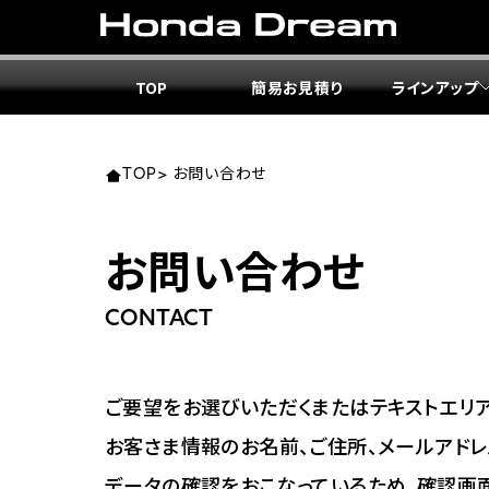
TOP
簡易お見積り
ラインアップ
東北エ
関東エ
中部エ
近畿エ
中国・
九州エ
岩手
東京
愛知
大阪
岡山
福岡
TOP
>
お問い合わせ
ホンダ
ホンダ
ホンダ
ホンダ
ホンダ
ホンダ
お問い合わせ
ホンダ
ホンダ
ホンダ
ホンダ
宮城
広島
CONTACT
ホンダ
ホンダ
ホンダ
ホンダ
ホンダ
ホンダ
ホンダ
ホンダ
京都
熊本
福島
徳島
ご要望をお選びいただくまたはテキストエリア
ホンダ
ホンダ
神奈
岐阜
お客さま情報のお名前、ご住所、メールアドレ
ホンダ
ホンダ
データの確認をおこなっているため、確認画
ホンダ
ホンダ
ホンダ