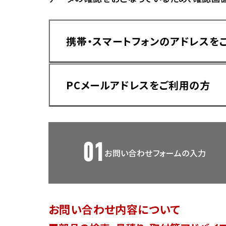
香川
ホンダ
兵庫
ホンダ
携帯・スマートフォンのアドレスを
ホンダ
ホンダ
高知
ホンダ
千葉
PCメールアドレスをご利用の方
ホンダ
ホンダ
奈良
ホンダ
ホンダ
01
お問い合わせフォームの入力
埼玉
ドメイン指定受信手順
Yahoo!メールをご利用の方
ホンダ
ホンダ
お問い合わせ内容について
ホンダ