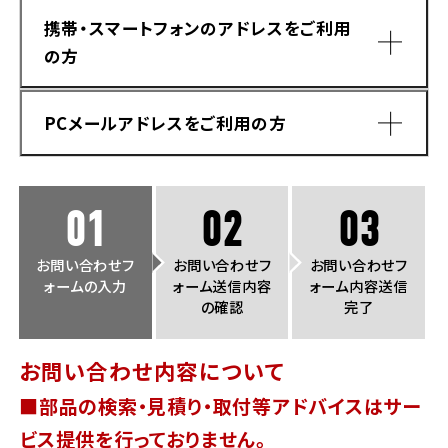
法人向けサービス
ホンダドリーム 葛飾
ホンダドリーム 一宮
ホンダドリーム 豊中
ホンダドリーム 福岡西
携帯・スマートフォンのアドレスをご利用
福島県
徳島県
の方
お問い合わせ
ホンダドリーム 大田
ホンダドリーム 豊橋
京都府
熊本県
ホンダドリーム 郡山
ホンダドリーム 徳島
PCメールアドレスをご利用の方
ホンダドリーム 立川
ホンダドリーム 名古屋上小田井
ホンダドリーム 京都伏見
ホンダドリーム 熊本
香川県
ホンダドリーム 京都右京
神奈川県
岐阜県
01
02
03
ホンダドリーム 高松
ホンダドリーム 磯子
ホンダドリーム 岐阜
ホンダドリーム 京都北山
お問い合わせフ
お問い合わせフ
お問い合わせフ
ォームの入力
ォーム送信内容
ォーム内容送信
高知県
ホンダドリーム 横浜都筑
の確認
完了
兵庫県
ホンダドリーム 高知
ホンダドリーム 横浜旭
お問い合わせ内容について
ホンダドリーム 神戸灘
■部品の検索・見積り・取付等アドバイスはサー
ホンダドリーム 川崎宮前
ドメイン指定受信手順
Yahoo!メールをご利用の方
ホンダドリーム 尼崎
ビス提供を行っておりません。