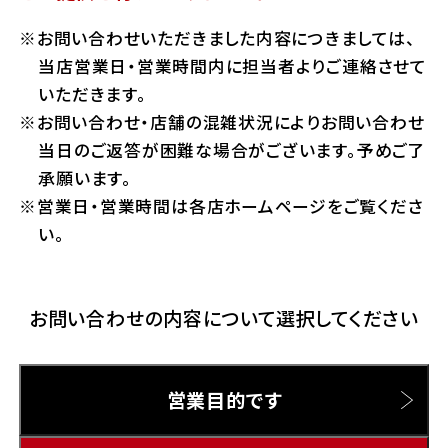
ホンダドリーム 横浜緑
お問い合わせいただきました内容につきましては、
ホンダドリーム 姫路
Hotmailをご利用の方
当店営業日・営業時間内に担当者よりご連絡させて
ホンダドリーム 西宮甲子園
いただきます。
千葉県
お問い合わせ・店舗の混雑状況によりお問い合わせ
Gmailをご利用の方
ホンダドリーム 船橋
当日のご返答が困難な場合がございます。予めご了
奈良県
承願います。
ホンダドリーム 松戸
営業日・営業時間は各店ホームページをご覧くださ
ホンダドリーム 奈良
い。
ホンダドリーム 蘇我
お問い合わせの内容について選択してください
埼玉県
ホンダドリーム ふかや花園
営業目的です
ホンダドリーム 鴻巣