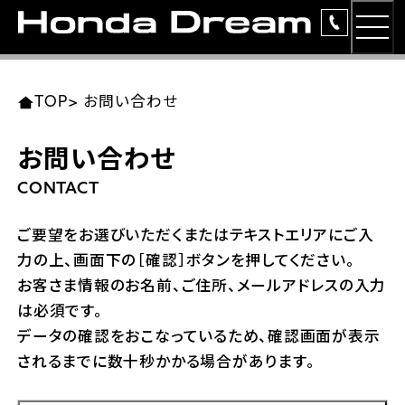
MEN
TOP
東北エリア 店舗一覧
関東エリア 店舗一覧
中部エリア 店舗一覧
近畿エリア 店舗一覧
中国・四国エリア 店舗一覧
九州エリア 店舗一覧
TOP
>
お問い合わせ
簡易お見積り
お問い合わせ
岩手県
東京都
愛知県
大阪府
岡山県
福岡県
ラインアップ
CONTACT
ホンダドリーム 盛岡
ホンダドリーム 世田谷
ホンダドリーム 名古屋中央
ホンダドリーム 堺
ホンダドリーム 岡山
ホンダドリーム 博多
安心のサービス
ご要望をお選びいただくまたはテキストエリアにご入
力の上、画面下の［確認］ボタンを押してください。
ホンダドリーム 西東京
ホンダドリーム 名古屋南
ホンダドリーム 箕面
ホンダドリーム 福岡東
レンタルバイク
宮城県
広島県
お客さま情報のお名前、ご住所、メールアドレスの入力
は必須です。
ホンダドリーム 練馬
ホンダドリーム 小牧
ホンダドリーム 藤井寺
ホンダドリーム 久留米
洋用品
ホンダドリーム 仙台泉
ホンダドリーム 広島
データの確認をおこなっているため、確認画面が表示
されるまでに数十秒かかる場合があります。
ホンダドリーム 板橋
ホンダドリーム 名古屋東
ホンダドリーム 東淀川
ホンダドリーム 福岡春日
イベント
ホンダドリーム 宮城岩沼
ホンダドリーム 福山