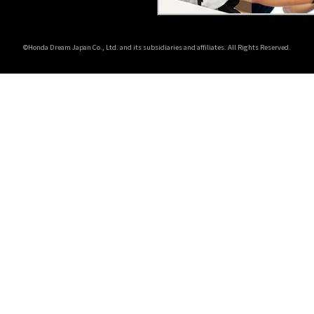
©Honda Dream Japan Co., Ltd. and its subsidiaries and affiliates. All Rights Reserved.