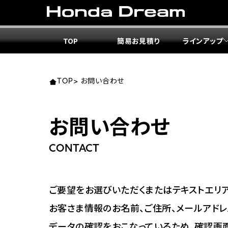
TOP
簡易お見積り
ラインアップ
東北エ
関東エ
中部エ
近畿エ
中国・
九州エ
岩手
東京
愛知
大阪
岡山
福岡
TOP
>
お問い合わせ
ホンダ
ホンダ
ホンダ
ホンダ
ホンダ
ホンダ
お問い合わせ
ホンダ
ホンダ
ホンダ
ホンダ
宮城
広島
CONTACT
ホンダ
ホンダ
ホンダ
ホンダ
ホンダ
ホンダ
ホンダ
ホンダ
京都
熊本
福島
徳島
ご要望をお選びいただくまたはテキストエリア
ホンダ
ホンダ
神奈
岐阜
お客さま情報のお名前、ご住所、メールアドレ
ホンダ
ホンダ
データの確認をおこなっているため、確認画
ホンダ
ホンダ
ホンダ