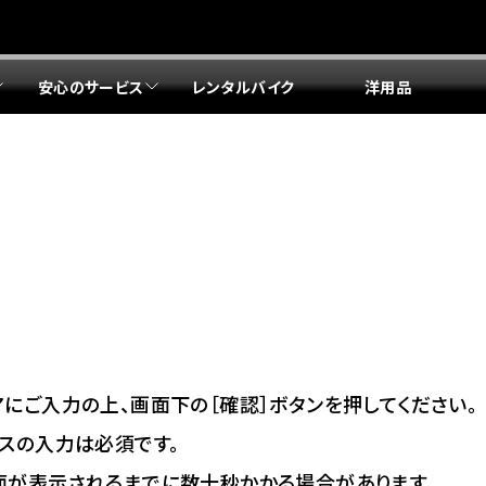
安心のサービス
レンタルバイク
洋用品
リア 店舗一覧
リア 店舗一覧
リア 店舗一覧
リア 店舗一覧
四国エリア 店舗一覧
リア 店舗一覧
県
都
県
府
県
県
ドリーム 盛岡
ドリーム 世田谷
ドリーム 名古屋中央
ドリーム 堺
ドリーム 岡山
ドリーム 博多
ホンダドリーム 西東京
ホンダドリーム 名古屋南
ホンダドリーム 箕面
ホンダドリーム 福岡東
ドリーム 練馬
ドリーム 小牧
ドリーム 藤井寺
ドリーム 久留米
ホンダドリーム 板橋
ホンダドリーム 名古屋東
ホンダドリーム 東淀川
ホンダドリーム 福岡春日
県
県
ドリーム 葛飾
ドリーム 一宮
ドリーム 豊中
ドリーム 福岡西
ホンダドリーム 大田
ホンダドリーム 豊橋
ドリーム 仙台泉
ドリーム 広島
ホンダドリーム 宮城岩沼
ホンダドリーム 福山
ドリーム 立川
ドリーム 名古屋上小田井
府
県
県
県
にご入力の上、画面下の［確認］ボタンを押してください。
ドリーム 京都伏見
ドリーム 熊本
ホンダドリーム 京都右京
川県
県
スの入力は必須です。
ドリーム 郡山
ドリーム 徳島
面が表示されるまでに数十秒かかる場合があります。
ドリーム 磯子
ドリーム 岐阜
ドリーム 京都北山
ホンダドリーム 横浜都筑