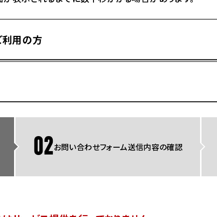
県
ドリーム 横浜旭
ホンダドリーム 川崎宮前
県
ドリーム 高松
ご利用の方
ドリーム 横浜緑
ドリーム 神戸灘
ホンダドリーム 尼崎
県
ドリーム 姫路
ホンダドリーム 西宮甲子
県
ドリーム 高知
ドリーム 船橋
ホンダドリーム 松戸
県
ドリーム 蘇我
ドリーム 奈良
02
お問い合わせフォーム送信内容の確認
県
Hotmailをご利用の方
ドリーム ふかや花園
ホンダドリーム 鴻巣
ドリーム 所沢
ホンダドリーム 大宮
ドリーム 狭山
ホンダドリーム 東浦和