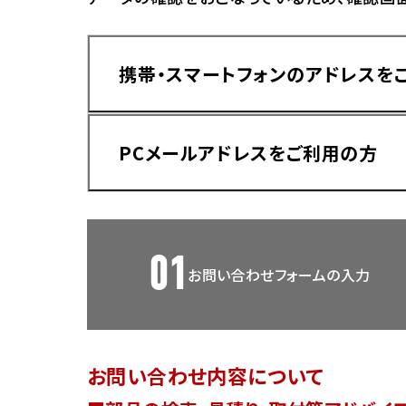
香川
ホンダ
兵庫
ホンダ
携帯・スマートフォンのアドレスを
ホンダ
ホンダ
高知
ホンダ
千葉
PCメールアドレスをご利用の方
ホンダ
ホンダ
奈良
ホンダ
ホンダ
01
お問い合わせフォームの入力
埼玉
ドメイン指定受信手順
Yahoo!メールをご利用の方
ホンダ
ホンダ
お問い合わせ内容について
ホンダ