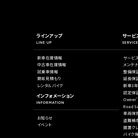
ラインアップ
サービ
LINE UP
SERVICE
新車在庫情報
サービ
中古車在庫情報
メンテ
試乗車情報
整備保
簡易見積もり
延長保
レンタルバイク
新車3
認定保
インフォメーション
Owner’
INFORMATION
Road Se
車両保
お知らせ
盗難補
イベント
据置ク
バイク