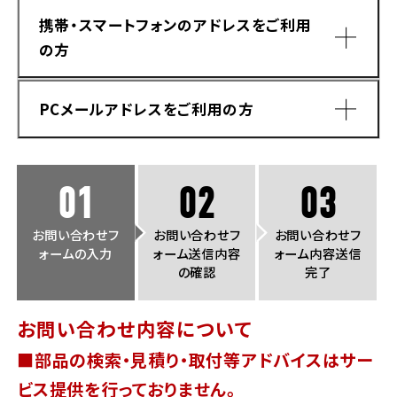
法人向けサービス
ホンダドリーム 葛飾
ホンダドリーム 一宮
ホンダドリーム 豊中
ホンダドリーム 福岡西
携帯・スマートフォンのアドレスをご利用
福島県
徳島県
の方
お問い合わせ
ホンダドリーム 大田
ホンダドリーム 豊橋
京都府
熊本県
ホンダドリーム 郡山
ホンダドリーム 徳島
PCメールアドレスをご利用の方
ホンダドリーム 立川
ホンダドリーム 名古屋上小田井
ホンダドリーム 京都伏見
ホンダドリーム 熊本
香川県
ホンダドリーム 京都右京
神奈川県
岐阜県
01
02
03
ホンダドリーム 高松
ホンダドリーム 磯子
ホンダドリーム 岐阜
ホンダドリーム 京都北山
お問い合わせフ
お問い合わせフ
お問い合わせフ
ォームの入力
ォーム送信内容
ォーム内容送信
高知県
ホンダドリーム 横浜都筑
の確認
完了
兵庫県
ホンダドリーム 高知
ホンダドリーム 横浜旭
お問い合わせ内容について
ホンダドリーム 神戸灘
■部品の検索・見積り・取付等アドバイスはサー
ホンダドリーム 川崎宮前
ドメイン指定受信手順
Yahoo!メールをご利用の方
ホンダドリーム 尼崎
ビス提供を行っておりません。