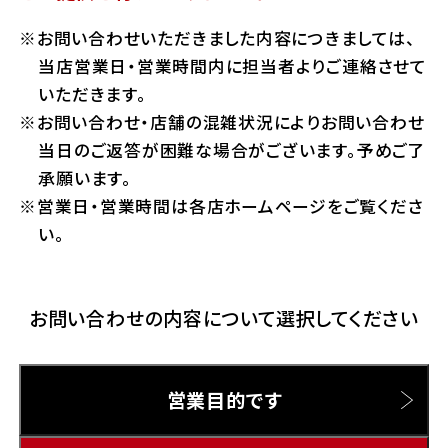
ホンダドリーム 横浜緑
お問い合わせいただきました内容につきましては、
ホンダドリーム 姫路
Hotmailをご利用の方
当店営業日・営業時間内に担当者よりご連絡させて
ホンダドリーム 西宮甲子園
いただきます。
千葉県
お問い合わせ・店舗の混雑状況によりお問い合わせ
Gmailをご利用の方
ホンダドリーム 船橋
当日のご返答が困難な場合がございます。予めご了
奈良県
承願います。
ホンダドリーム 松戸
営業日・営業時間は各店ホームページをご覧くださ
ホンダドリーム 奈良
い。
ホンダドリーム 蘇我
お問い合わせの内容について選択してください
埼玉県
ホンダドリーム ふかや花園
営業目的です
ホンダドリーム 鴻巣