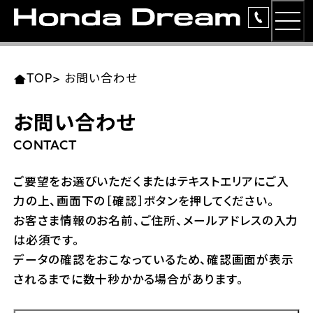
MEN
TOP
東北エリア 店舗一覧
関東エリア 店舗一覧
中部エリア 店舗一覧
近畿エリア 店舗一覧
中国・四国エリア 店舗一覧
九州エリア 店舗一覧
TOP
>
お問い合わせ
簡易お見積り
お問い合わせ
岩手県
東京都
愛知県
大阪府
岡山県
福岡県
ラインアップ
CONTACT
ホンダドリーム 盛岡
ホンダドリーム 世田谷
ホンダドリーム 名古屋中央
ホンダドリーム 堺
ホンダドリーム 岡山
ホンダドリーム 博多
安心のサービス
ご要望をお選びいただくまたはテキストエリアにご入
力の上、画面下の［確認］ボタンを押してください。
ホンダドリーム 西東京
ホンダドリーム 名古屋南
ホンダドリーム 箕面
ホンダドリーム 福岡東
レンタルバイク
宮城県
広島県
お客さま情報のお名前、ご住所、メールアドレスの入力
は必須です。
ホンダドリーム 練馬
ホンダドリーム 小牧
ホンダドリーム 藤井寺
ホンダドリーム 久留米
洋用品
ホンダドリーム 仙台泉
ホンダドリーム 広島
データの確認をおこなっているため、確認画面が表示
されるまでに数十秒かかる場合があります。
ホンダドリーム 板橋
ホンダドリーム 名古屋東
ホンダドリーム 東淀川
ホンダドリーム 福岡春日
イベント
ホンダドリーム 宮城岩沼
ホンダドリーム 福山