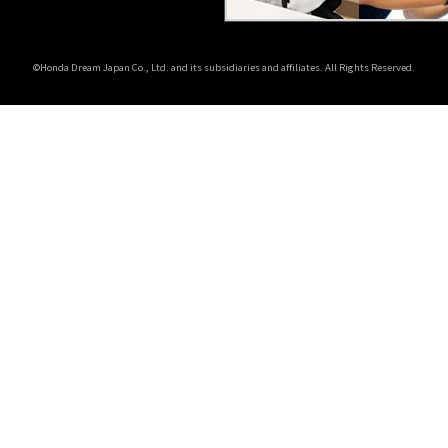
©Honda Dream Japan Co., Ltd. and its subsidiaries and affiliates. All Rights Reserved.