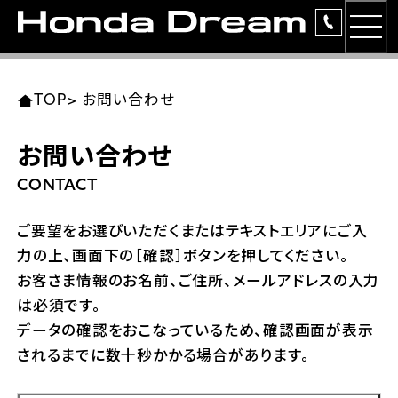
MEN
TOP
東北エリア 店舗一覧
関東エリア 店舗一覧
中部エリア 店舗一覧
近畿エリア 店舗一覧
中国・四国エリア 店舗一覧
九州エリア 店舗一覧
TOP
>
お問い合わせ
簡易お見積り
お問い合わせ
岩手県
東京都
愛知県
大阪府
岡山県
福岡県
ラインアップ
CONTACT
ホンダドリーム 盛岡
ホンダドリーム 世田谷
ホンダドリーム 名古屋中央
ホンダドリーム 堺
ホンダドリーム 岡山
ホンダドリーム 博多
安心のサービス
ご要望をお選びいただくまたはテキストエリアにご入
力の上、画面下の［確認］ボタンを押してください。
ホンダドリーム 西東京
ホンダドリーム 名古屋南
ホンダドリーム 箕面
ホンダドリーム 福岡東
レンタルバイク
宮城県
広島県
お客さま情報のお名前、ご住所、メールアドレスの入力
は必須です。
ホンダドリーム 練馬
ホンダドリーム 小牧
ホンダドリーム 藤井寺
ホンダドリーム 久留米
洋用品
ホンダドリーム 仙台泉
ホンダドリーム 広島
データの確認をおこなっているため、確認画面が表示
されるまでに数十秒かかる場合があります。
ホンダドリーム 板橋
ホンダドリーム 名古屋東
ホンダドリーム 東淀川
ホンダドリーム 福岡春日
イベント
ホンダドリーム 宮城岩沼
ホンダドリーム 福山