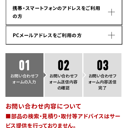
法人向けサービス
ホンダドリーム 葛飾
ホンダドリーム 一宮
ホンダドリーム 豊中
ホンダドリーム 福岡西
携帯・スマートフォンのアドレスをご利用
福島県
徳島県
の方
お問い合わせ
ホンダドリーム 大田
ホンダドリーム 豊橋
京都府
熊本県
ホンダドリーム 郡山
ホンダドリーム 徳島
PCメールアドレスをご利用の方
ホンダドリーム 立川
ホンダドリーム 名古屋上小田井
ホンダドリーム 京都伏見
ホンダドリーム 熊本
香川県
ホンダドリーム 京都右京
神奈川県
岐阜県
01
02
03
ホンダドリーム 高松
ホンダドリーム 磯子
ホンダドリーム 岐阜
ホンダドリーム 京都北山
お問い合わせフ
お問い合わせフ
お問い合わせフ
ォームの入力
ォーム送信内容
ォーム内容送信
高知県
ホンダドリーム 横浜都筑
の確認
完了
兵庫県
ホンダドリーム 高知
ホンダドリーム 横浜旭
お問い合わせ内容について
ホンダドリーム 神戸灘
■部品の検索・見積り・取付等アドバイスはサー
ホンダドリーム 川崎宮前
ドメイン指定受信手順
Yahoo!メールをご利用の方
ホンダドリーム 尼崎
ビス提供を行っておりません。