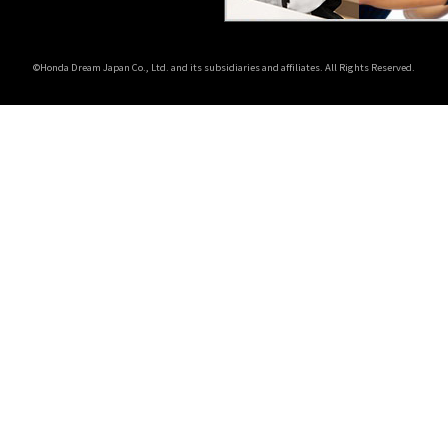
©Honda Dream Japan Co., Ltd. and its subsidiaries and affiliates. All Rights Reserved.