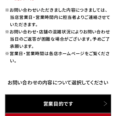
ホンダドリーム 横浜緑
お問い合わせいただきました内容につきましては、
ホンダドリーム 姫路
Hotmailをご利用の方
当店営業日・営業時間内に担当者よりご連絡させて
ホンダドリーム 西宮甲子園
いただきます。
千葉県
お問い合わせ・店舗の混雑状況によりお問い合わせ
Gmailをご利用の方
ホンダドリーム 船橋
当日のご返答が困難な場合がございます。予めご了
奈良県
承願います。
ホンダドリーム 松戸
営業日・営業時間は各店ホームページをご覧くださ
ホンダドリーム 奈良
い。
ホンダドリーム 蘇我
お問い合わせの内容について選択してください
埼玉県
ホンダドリーム ふかや花園
営業目的です
ホンダドリーム 鴻巣