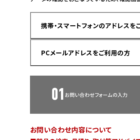
香川
ホンダ
兵庫
ホンダ
携帯・スマートフォンのアドレスを
ホンダ
ホンダ
高知
ホンダ
千葉
PCメールアドレスをご利用の方
ホンダ
ホンダ
奈良
ホンダ
ホンダ
01
お問い合わせフォームの入力
埼玉
ドメイン指定受信手順
Yahoo!メールをご利用の方
ホンダ
ホンダ
お問い合わせ内容について
ホンダ