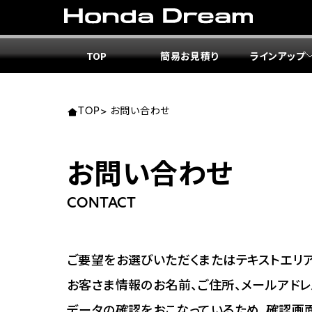
TOP
簡易お見積り
ラインアップ
東北エ
関東エ
中部エ
近畿エ
中国・
九州エ
岩手
東京
愛知
大阪
岡山
福岡
TOP
>
お問い合わせ
ホンダ
ホンダ
ホンダ
ホンダ
ホンダ
ホンダ
お問い合わせ
ホンダ
ホンダ
ホンダ
ホンダ
宮城
広島
CONTACT
ホンダ
ホンダ
ホンダ
ホンダ
ホンダ
ホンダ
ホンダ
ホンダ
京都
熊本
福島
徳島
ご要望をお選びいただくまたはテキストエリア
ホンダ
ホンダ
神奈
岐阜
お客さま情報のお名前、ご住所、メールアドレ
ホンダ
ホンダ
データの確認をおこなっているため、確認画
ホンダ
ホンダ
ホンダ