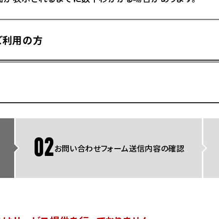
県
ドリーム 横浜旭
ホンダドリーム 川崎宮前
県
ドリーム 高松
ご利用の方
ドリーム 横浜緑
ドリーム 神戸灘
ホンダドリーム 尼崎
県
ドリーム 姫路
ホンダドリーム 西宮甲子
県
ドリーム 高知
ドリーム 船橋
ホンダドリーム 松戸
県
ドリーム 蘇我
ドリーム 奈良
02
お問い合わせフォーム送信内容の確認
県
Hotmailをご利用の方
ドリーム ふかや花園
ホンダドリーム 鴻巣
ドリーム 所沢
ホンダドリーム 大宮
ドリーム 狭山
ホンダドリーム 東浦和