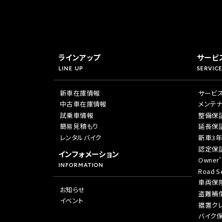
ラインアップ
サービ
LINE UP
SERVICE
新車在庫情報
サービ
中古車在庫情報
メンテ
試乗車情報
整備保
簡易見積もり
延長保
レンタルバイク
新車3
認定保
インフォメーション
Owner’
INFORMATION
Road Se
車両保
お知らせ
盗難補
イベント
据置ク
バイク