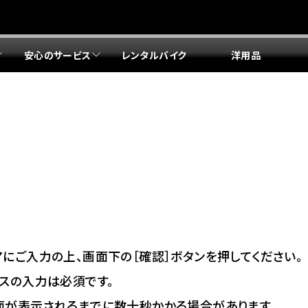
安心のサービス
レンタルバイク
洋用品
リア 店舗一覧
リア 店舗一覧
リア 店舗一覧
リア 店舗一覧
四国エリア 店舗一覧
リア 店舗一覧
県
都
県
府
県
県
ドリーム 盛岡
ドリーム 世田谷
ドリーム 名古屋中央
ドリーム 堺
ドリーム 岡山
ドリーム 博多
ホンダドリーム 西東京
ホンダドリーム 名古屋南
ホンダドリーム 箕面
ホンダドリーム 福岡東
ドリーム 練馬
ドリーム 小牧
ドリーム 藤井寺
ドリーム 久留米
ホンダドリーム 板橋
ホンダドリーム 名古屋東
ホンダドリーム 東淀川
ホンダドリーム 福岡春日
県
県
ドリーム 葛飾
ドリーム 一宮
ドリーム 豊中
ドリーム 福岡西
ホンダドリーム 大田
ホンダドリーム 豊橋
ドリーム 仙台泉
ドリーム 広島
ホンダドリーム 宮城岩沼
ホンダドリーム 福山
ドリーム 立川
ドリーム 名古屋上小田井
府
県
県
県
にご入力の上、画面下の［確認］ボタンを押してください。
ドリーム 京都伏見
ドリーム 熊本
ホンダドリーム 京都右京
川県
県
スの入力は必須です。
ドリーム 郡山
ドリーム 徳島
面が表示されるまでに数十秒かかる場合があります。
ドリーム 磯子
ドリーム 岐阜
ドリーム 京都北山
ホンダドリーム 横浜都筑