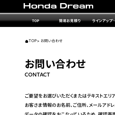
TOP
簡易お見積り
ラインアップ
東北エ
関東エ
中部エ
近畿エ
中国・
九州エ
岩手
東京
愛知
大阪
岡山
福岡
TOP
>
お問い合わせ
ホンダ
ホンダ
ホンダ
ホンダ
ホンダ
ホンダ
お問い合わせ
ホンダ
ホンダ
ホンダ
ホンダ
宮城
広島
CONTACT
ホンダ
ホンダ
ホンダ
ホンダ
ホンダ
ホンダ
ホンダ
ホンダ
京都
熊本
福島
徳島
ご要望をお選びいただくまたはテキストエリア
ホンダ
ホンダ
神奈
岐阜
お客さま情報のお名前、ご住所、メールアドレ
ホンダ
ホンダ
データの確認をおこなっているため、確認画
ホンダ
ホンダ
ホンダ