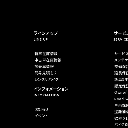
ラインアップ
サービ
LINE UP
SERVICE
新車在庫情報
サービ
中古車在庫情報
メンテ
試乗車情報
整備保
簡易見積もり
延長保
レンタルバイク
新車3
認定保
インフォメーション
Owner’
INFORMATION
Road Se
車両保
お知らせ
盗難補
イベント
据置ク
バイク