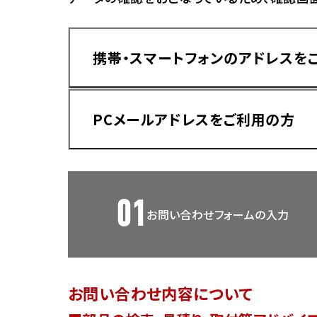
香川
ホンダ
兵庫
ホンダ
携帯・スマートフォンのアドレスを
ホンダ
ホンダ
高知
ホンダ
千葉
PCメールアドレスをご利用の方
ホンダ
ホンダ
奈良
ホンダ
ホンダ
01
お問い合わせフォームの入力
埼玉
ドメイン指定受信手順
Yahoo!メールをご利用の方
ホンダ
ホンダ
お問い合わせ内容について
ホンダ