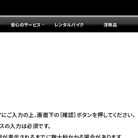
安心のサービス
レンタルバイク
洋用品
リア 店舗一覧
リア 店舗一覧
リア 店舗一覧
リア 店舗一覧
四国エリア 店舗一覧
リア 店舗一覧
県
都
県
府
県
県
ドリーム 盛岡
ドリーム 世田谷
ドリーム 名古屋中央
ドリーム 堺
ドリーム 岡山
ドリーム 博多
ホンダドリーム 西東京
ホンダドリーム 名古屋南
ホンダドリーム 箕面
ホンダドリーム 福岡東
ドリーム 練馬
ドリーム 小牧
ドリーム 藤井寺
ドリーム 久留米
ホンダドリーム 板橋
ホンダドリーム 名古屋東
ホンダドリーム 東淀川
ホンダドリーム 福岡春日
県
県
ドリーム 葛飾
ドリーム 一宮
ドリーム 豊中
ドリーム 福岡西
ホンダドリーム 大田
ホンダドリーム 豊橋
ドリーム 仙台泉
ドリーム 広島
ホンダドリーム 宮城岩沼
ホンダドリーム 福山
ドリーム 立川
ドリーム 名古屋上小田井
府
県
県
県
にご入力の上、画面下の［確認］ボタンを押してください。
ドリーム 京都伏見
ドリーム 熊本
ホンダドリーム 京都右京
川県
県
スの入力は必須です。
ドリーム 郡山
ドリーム 徳島
面が表示されるまでに数十秒かかる場合があります。
ドリーム 磯子
ドリーム 岐阜
ドリーム 京都北山
ホンダドリーム 横浜都筑