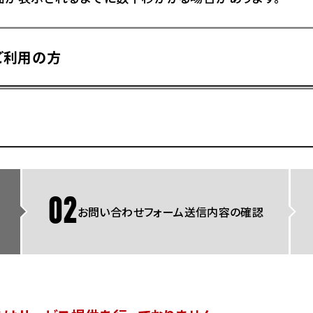
県
ドリーム 横浜旭
ホンダドリーム 川崎宮前
県
ドリーム 高松
ご利用の方
ドリーム 横浜緑
ドリーム 神戸灘
ホンダドリーム 尼崎
県
ドリーム 姫路
ホンダドリーム 西宮甲子
県
ドリーム 高知
ドリーム 船橋
ホンダドリーム 松戸
県
ドリーム 蘇我
ドリーム 奈良
02
お問い合わせフォーム送信内容の確認
県
Hotmailをご利用の方
ドリーム ふかや花園
ホンダドリーム 鴻巣
ドリーム 所沢
ホンダドリーム 大宮
ドリーム 狭山
ホンダドリーム 東浦和