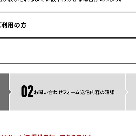
県
ドリーム 横浜旭
ホンダドリーム 川崎宮前
県
ドリーム 高松
ご利用の方
ドリーム 横浜緑
ドリーム 神戸灘
ホンダドリーム 尼崎
県
ドリーム 姫路
ホンダドリーム 西宮甲子
県
ドリーム 高知
ドリーム 船橋
ホンダドリーム 松戸
県
ドリーム 蘇我
ドリーム 奈良
02
お問い合わせフォーム送信内容の確認
県
Hotmailをご利用の方
ドリーム ふかや花園
ホンダドリーム 鴻巣
ドリーム 所沢
ホンダドリーム 大宮
ドリーム 狭山
ホンダドリーム 東浦和