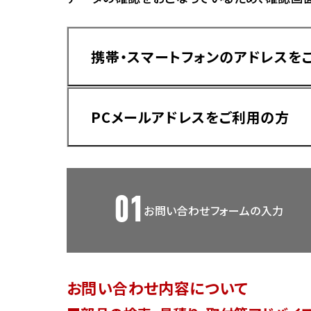
香川
ホンダ
兵庫
ホンダ
携帯・スマートフォンのアドレスを
ホンダ
ホンダ
高知
ホンダ
千葉
PCメールアドレスをご利用の方
ホンダ
ホンダ
奈良
ホンダ
ホンダ
01
お問い合わせフォームの入力
埼玉
ドメイン指定受信手順
Yahoo!メールをご利用の方
ホンダ
ホンダ
お問い合わせ内容について
ホンダ