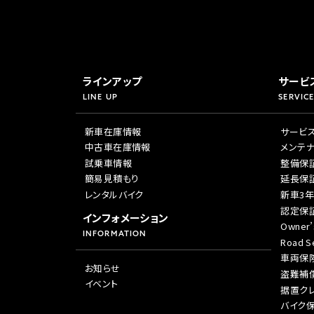
ラインアップ
サービ
LINE UP
SERVICE
新車在庫情報
サービ
中古車在庫情報
メンテ
試乗車情報
整備保
簡易見積もり
延長保
レンタルバイク
新車3
認定保
インフォメーション
Owner’
INFORMATION
Road Se
車両保
お知らせ
盗難補
イベント
据置ク
バイク