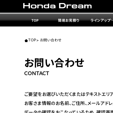
TOP
簡易お見積り
ラインアップ
東北エ
関東エ
中部エ
近畿エ
中国・
九州エ
岩手
東京
愛知
大阪
岡山
福岡
TOP
>
お問い合わせ
ホンダ
ホンダ
ホンダ
ホンダ
ホンダ
ホンダ
お問い合わせ
ホンダ
ホンダ
ホンダ
ホンダ
宮城
広島
CONTACT
ホンダ
ホンダ
ホンダ
ホンダ
ホンダ
ホンダ
ホンダ
ホンダ
京都
熊本
福島
徳島
ご要望をお選びいただくまたはテキストエリア
ホンダ
ホンダ
神奈
岐阜
お客さま情報のお名前、ご住所、メールアドレ
ホンダ
ホンダ
データの確認をおこなっているため、確認画
ホンダ
ホンダ
ホンダ