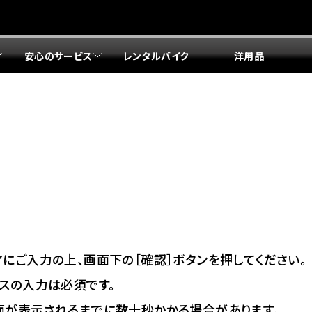
安心のサービス
レンタルバイク
洋用品
リア 店舗一覧
リア 店舗一覧
リア 店舗一覧
リア 店舗一覧
四国エリア 店舗一覧
リア 店舗一覧
県
都
県
府
県
県
ドリーム 盛岡
ドリーム 世田谷
ドリーム 名古屋中央
ドリーム 堺
ドリーム 岡山
ドリーム 博多
ホンダドリーム 西東京
ホンダドリーム 名古屋南
ホンダドリーム 箕面
ホンダドリーム 福岡東
ドリーム 練馬
ドリーム 小牧
ドリーム 藤井寺
ドリーム 久留米
ホンダドリーム 板橋
ホンダドリーム 名古屋東
ホンダドリーム 東淀川
ホンダドリーム 福岡春日
県
県
ドリーム 葛飾
ドリーム 一宮
ドリーム 豊中
ドリーム 福岡西
ホンダドリーム 大田
ホンダドリーム 豊橋
ドリーム 仙台泉
ドリーム 広島
ホンダドリーム 宮城岩沼
ホンダドリーム 福山
ドリーム 立川
ドリーム 名古屋上小田井
府
県
県
県
にご入力の上、画面下の［確認］ボタンを押してください。
ドリーム 京都伏見
ドリーム 熊本
ホンダドリーム 京都右京
川県
県
スの入力は必須です。
ドリーム 郡山
ドリーム 徳島
面が表示されるまでに数十秒かかる場合があります。
ドリーム 磯子
ドリーム 岐阜
ドリーム 京都北山
ホンダドリーム 横浜都筑