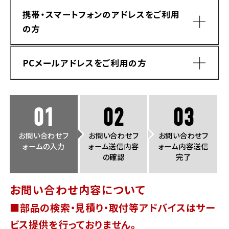
法人向けサービス
ホンダドリーム 葛飾
ホンダドリーム 一宮
ホンダドリーム 豊中
ホンダドリーム 福岡西
携帯・スマートフォンのアドレスをご利用
福島県
徳島県
の方
お問い合わせ
ホンダドリーム 大田
ホンダドリーム 豊橋
京都府
熊本県
ホンダドリーム 郡山
ホンダドリーム 徳島
PCメールアドレスをご利用の方
ホンダドリーム 立川
ホンダドリーム 名古屋上小田井
ホンダドリーム 京都伏見
ホンダドリーム 熊本
香川県
ホンダドリーム 京都右京
神奈川県
岐阜県
01
02
03
ホンダドリーム 高松
ホンダドリーム 磯子
ホンダドリーム 岐阜
ホンダドリーム 京都北山
お問い合わせフ
お問い合わせフ
お問い合わせフ
ォームの入力
ォーム送信内容
ォーム内容送信
高知県
ホンダドリーム 横浜都筑
の確認
完了
兵庫県
ホンダドリーム 高知
ホンダドリーム 横浜旭
お問い合わせ内容について
ホンダドリーム 神戸灘
■部品の検索・見積り・取付等アドバイスはサー
ホンダドリーム 川崎宮前
ドメイン指定受信手順
Yahoo!メールをご利用の方
ホンダドリーム 尼崎
ビス提供を行っておりません。