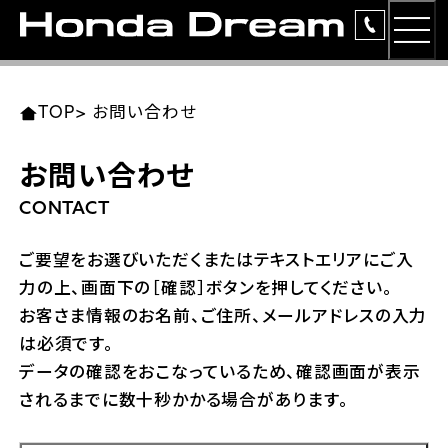
MEN
TOP
東北エリア 店舗一覧
関東エリア 店舗一覧
中部エリア 店舗一覧
近畿エリア 店舗一覧
中国・四国エリア 店舗一覧
九州エリア 店舗一覧
TOP
>
お問い合わせ
簡易お見積り
お問い合わせ
岩手県
東京都
愛知県
大阪府
岡山県
福岡県
ラインアップ
CONTACT
ホンダドリーム 盛岡
ホンダドリーム 世田谷
ホンダドリーム 名古屋中央
ホンダドリーム 堺
ホンダドリーム 岡山
ホンダドリーム 博多
安心のサービス
ご要望をお選びいただくまたはテキストエリアにご入
力の上、画面下の［確認］ボタンを押してください。
ホンダドリーム 西東京
ホンダドリーム 名古屋南
ホンダドリーム 箕面
ホンダドリーム 福岡東
レンタルバイク
宮城県
広島県
お客さま情報のお名前、ご住所、メールアドレスの入力
は必須です。
ホンダドリーム 練馬
ホンダドリーム 小牧
ホンダドリーム 藤井寺
ホンダドリーム 久留米
洋用品
ホンダドリーム 仙台泉
ホンダドリーム 広島
データの確認をおこなっているため、確認画面が表示
されるまでに数十秒かかる場合があります。
ホンダドリーム 板橋
ホンダドリーム 名古屋東
ホンダドリーム 東淀川
ホンダドリーム 福岡春日
イベント
ホンダドリーム 宮城岩沼
ホンダドリーム 福山