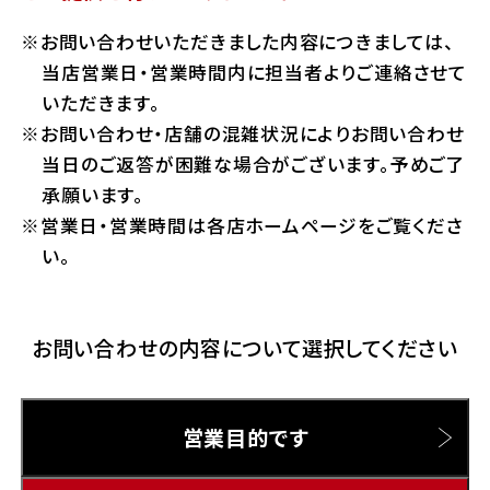
ホンダドリーム 横浜緑
お問い合わせいただきました内容につきましては、
ホンダドリーム 姫路
Hotmailをご利用の方
当店営業日・営業時間内に担当者よりご連絡させて
ホンダドリーム 西宮甲子園
いただきます。
千葉県
お問い合わせ・店舗の混雑状況によりお問い合わせ
Gmailをご利用の方
ホンダドリーム 船橋
当日のご返答が困難な場合がございます。予めご了
奈良県
承願います。
ホンダドリーム 松戸
営業日・営業時間は各店ホームページをご覧くださ
ホンダドリーム 奈良
い。
ホンダドリーム 蘇我
お問い合わせの内容について選択してください
埼玉県
ホンダドリーム ふかや花園
営業目的です
ホンダドリーム 鴻巣