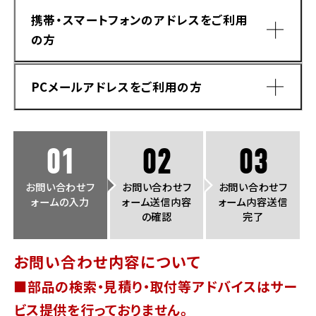
法人向けサービス
ホンダドリーム 葛飾
ホンダドリーム 一宮
ホンダドリーム 豊中
ホンダドリーム 福岡西
携帯・スマートフォンのアドレスをご利用
福島県
徳島県
の方
お問い合わせ
ホンダドリーム 大田
ホンダドリーム 豊橋
京都府
熊本県
ホンダドリーム 郡山
ホンダドリーム 徳島
PCメールアドレスをご利用の方
ホンダドリーム 立川
ホンダドリーム 名古屋上小田井
ホンダドリーム 京都伏見
ホンダドリーム 熊本
香川県
ホンダドリーム 京都右京
神奈川県
岐阜県
01
02
03
ホンダドリーム 高松
ホンダドリーム 磯子
ホンダドリーム 岐阜
ホンダドリーム 京都北山
お問い合わせフ
お問い合わせフ
お問い合わせフ
ォームの入力
ォーム送信内容
ォーム内容送信
高知県
ホンダドリーム 横浜都筑
の確認
完了
兵庫県
ホンダドリーム 高知
ホンダドリーム 横浜旭
お問い合わせ内容について
ホンダドリーム 神戸灘
■部品の検索・見積り・取付等アドバイスはサー
ホンダドリーム 川崎宮前
ドメイン指定受信手順
Yahoo!メールをご利用の方
ホンダドリーム 尼崎
ビス提供を行っておりません。