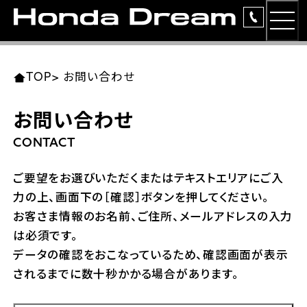
MEN
TOP
東北エリア 店舗一覧
関東エリア 店舗一覧
中部エリア 店舗一覧
近畿エリア 店舗一覧
中国・四国エリア 店舗一覧
九州エリア 店舗一覧
TOP
>
お問い合わせ
簡易お見積り
お問い合わせ
岩手県
東京都
愛知県
大阪府
岡山県
福岡県
ラインアップ
CONTACT
ホンダドリーム 盛岡
ホンダドリーム 世田谷
ホンダドリーム 名古屋中央
ホンダドリーム 堺
ホンダドリーム 岡山
ホンダドリーム 博多
安心のサービス
ご要望をお選びいただくまたはテキストエリアにご入
力の上、画面下の［確認］ボタンを押してください。
ホンダドリーム 西東京
ホンダドリーム 名古屋南
ホンダドリーム 箕面
ホンダドリーム 福岡東
レンタルバイク
宮城県
広島県
お客さま情報のお名前、ご住所、メールアドレスの入力
は必須です。
ホンダドリーム 練馬
ホンダドリーム 小牧
ホンダドリーム 藤井寺
ホンダドリーム 久留米
洋用品
ホンダドリーム 仙台泉
ホンダドリーム 広島
データの確認をおこなっているため、確認画面が表示
されるまでに数十秒かかる場合があります。
ホンダドリーム 板橋
ホンダドリーム 名古屋東
ホンダドリーム 東淀川
ホンダドリーム 福岡春日
イベント
ホンダドリーム 宮城岩沼
ホンダドリーム 福山