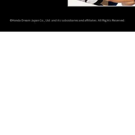
©Honda Dream Japan Co., Ltd. and its subsidiaries and affiliates. All Rights Reserved.