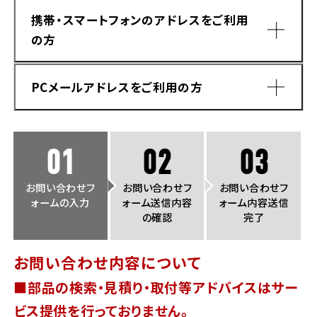
法人向けサービス
ホンダドリーム 葛飾
ホンダドリーム 一宮
ホンダドリーム 豊中
ホンダドリーム 福岡西
携帯・スマートフォンのアドレスをご利用
福島県
徳島県
の方
お問い合わせ
ホンダドリーム 大田
ホンダドリーム 豊橋
京都府
熊本県
ホンダドリーム 郡山
ホンダドリーム 徳島
PCメールアドレスをご利用の方
ホンダドリーム 立川
ホンダドリーム 名古屋上小田井
ホンダドリーム 京都伏見
ホンダドリーム 熊本
香川県
ホンダドリーム 京都右京
神奈川県
岐阜県
01
02
03
ホンダドリーム 高松
ホンダドリーム 磯子
ホンダドリーム 岐阜
ホンダドリーム 京都北山
お問い合わせフ
お問い合わせフ
お問い合わせフ
ォームの入力
ォーム送信内容
ォーム内容送信
高知県
ホンダドリーム 横浜都筑
の確認
完了
兵庫県
ホンダドリーム 高知
ホンダドリーム 横浜旭
お問い合わせ内容について
ホンダドリーム 神戸灘
■部品の検索・見積り・取付等アドバイスはサー
ホンダドリーム 川崎宮前
ドメイン指定受信手順
Yahoo!メールをご利用の方
ホンダドリーム 尼崎
ビス提供を行っておりません。