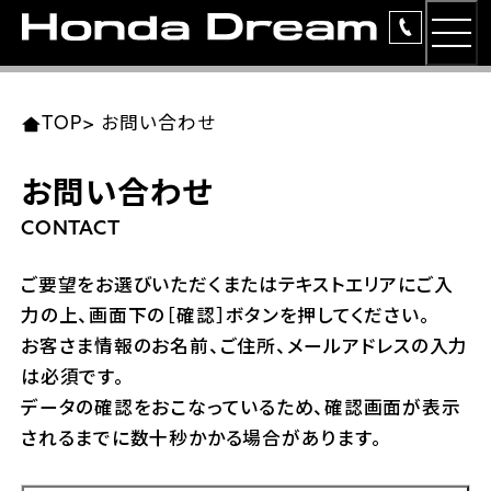
MEN
TOP
東北エリア 店舗一覧
関東エリア 店舗一覧
中部エリア 店舗一覧
近畿エリア 店舗一覧
中国・四国エリア 店舗一覧
九州エリア 店舗一覧
TOP
>
お問い合わせ
簡易お見積り
お問い合わせ
岩手県
東京都
愛知県
大阪府
岡山県
福岡県
ラインアップ
CONTACT
ホンダドリーム 盛岡
ホンダドリーム 世田谷
ホンダドリーム 名古屋中央
ホンダドリーム 堺
ホンダドリーム 岡山
ホンダドリーム 博多
安心のサービス
ご要望をお選びいただくまたはテキストエリアにご入
力の上、画面下の［確認］ボタンを押してください。
ホンダドリーム 西東京
ホンダドリーム 名古屋南
ホンダドリーム 箕面
ホンダドリーム 福岡東
レンタルバイク
宮城県
広島県
お客さま情報のお名前、ご住所、メールアドレスの入力
は必須です。
ホンダドリーム 練馬
ホンダドリーム 小牧
ホンダドリーム 藤井寺
ホンダドリーム 久留米
洋用品
ホンダドリーム 仙台泉
ホンダドリーム 広島
データの確認をおこなっているため、確認画面が表示
されるまでに数十秒かかる場合があります。
ホンダドリーム 板橋
ホンダドリーム 名古屋東
ホンダドリーム 東淀川
ホンダドリーム 福岡春日
イベント
ホンダドリーム 宮城岩沼
ホンダドリーム 福山