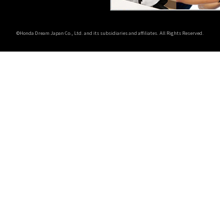
©Honda Dream Japan Co., Ltd. and its subsidiaries and affiliates. All Rights Reserved.