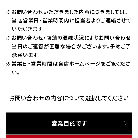
ホンダドリーム 横浜緑
お問い合わせいただきました内容につきましては、
ホンダドリーム 姫路
Hotmailをご利用の方
当店営業日・営業時間内に担当者よりご連絡させて
ホンダドリーム 西宮甲子園
いただきます。
千葉県
お問い合わせ・店舗の混雑状況によりお問い合わせ
Gmailをご利用の方
ホンダドリーム 船橋
当日のご返答が困難な場合がございます。予めご了
奈良県
承願います。
ホンダドリーム 松戸
営業日・営業時間は各店ホームページをご覧くださ
ホンダドリーム 奈良
い。
ホンダドリーム 蘇我
お問い合わせの内容について選択してください
埼玉県
ホンダドリーム ふかや花園
営業目的です
ホンダドリーム 鴻巣