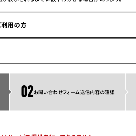
県
ドリーム 横浜旭
ホンダドリーム 川崎宮前
県
ドリーム 高松
ご利用の方
ドリーム 横浜緑
ドリーム 神戸灘
ホンダドリーム 尼崎
県
ドリーム 姫路
ホンダドリーム 西宮甲子
県
ドリーム 高知
ドリーム 船橋
ホンダドリーム 松戸
県
ドリーム 蘇我
ドリーム 奈良
02
お問い合わせフォーム送信内容の確認
県
Hotmailをご利用の方
ドリーム ふかや花園
ホンダドリーム 鴻巣
ドリーム 所沢
ホンダドリーム 大宮
ドリーム 狭山
ホンダドリーム 東浦和