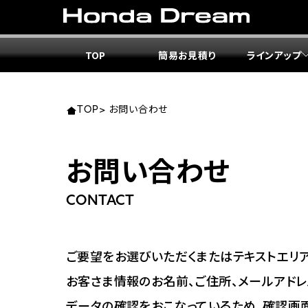
TOP
簡易お見積り
ラインアップ
東北エ
関東エ
中部エ
近畿エ
中国・
九州エ
岩手
東京
愛知
大阪
岡山
福岡
TOP
>
お問い合わせ
ホンダ
ホンダ
ホンダ
ホンダ
ホンダ
ホンダ
お問い合わせ
ホンダ
ホンダ
ホンダ
ホンダ
宮城
広島
CONTACT
ホンダ
ホンダ
ホンダ
ホンダ
ホンダ
ホンダ
ホンダ
ホンダ
京都
熊本
福島
徳島
ご要望をお選びいただくまたはテキストエリア
ホンダ
ホンダ
神奈
岐阜
お客さま情報のお名前、ご住所、メールアドレ
ホンダ
ホンダ
データの確認をおこなっているため、確認画
ホンダ
ホンダ
ホンダ