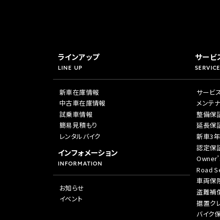
ラインアップ
サービ
LINE UP
SERVICE
新車在庫情報
サービ
中古車在庫情報
メンテ
試乗車情報
整備保
簡易見積もり
延長保
レンタルバイク
新車3
認定保
インフォメーション
Owner’
INFORMATION
Road Se
車両保
お知らせ
盗難補
イベント
据置ク
バイク