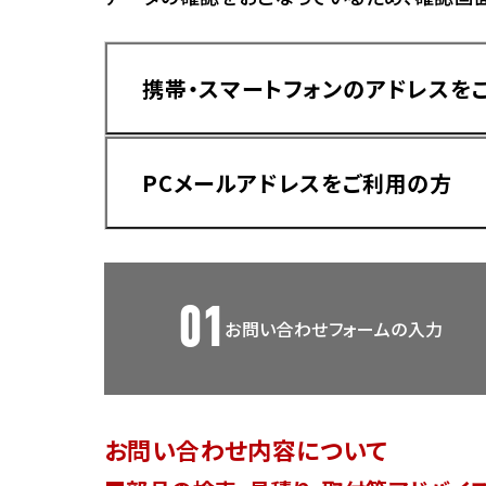
香川
ホンダ
兵庫
ホンダ
携帯・スマートフォンのアドレスを
ホンダ
ホンダ
高知
ホンダ
千葉
PCメールアドレスをご利用の方
ホンダ
ホンダ
奈良
ホンダ
ホンダ
01
お問い合わせフォームの入力
埼玉
ドメイン指定受信手順
Yahoo!メールをご利用の方
ホンダ
ホンダ
お問い合わせ内容について
ホンダ