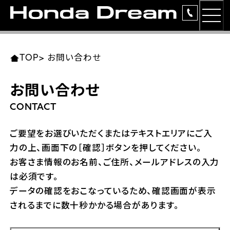
MEN
TOP
東北エリア 店舗一覧
関東エリア 店舗一覧
中部エリア 店舗一覧
近畿エリア 店舗一覧
中国・四国エリア 店舗一覧
九州エリア 店舗一覧
TOP
>
お問い合わせ
簡易お見積り
お問い合わせ
岩手県
東京都
愛知県
大阪府
岡山県
福岡県
ラインアップ
CONTACT
ホンダドリーム 盛岡
ホンダドリーム 世田谷
ホンダドリーム 名古屋中央
ホンダドリーム 堺
ホンダドリーム 岡山
ホンダドリーム 博多
安心のサービス
ご要望をお選びいただくまたはテキストエリアにご入
力の上、画面下の［確認］ボタンを押してください。
ホンダドリーム 西東京
ホンダドリーム 名古屋南
ホンダドリーム 箕面
ホンダドリーム 福岡東
レンタルバイク
宮城県
広島県
お客さま情報のお名前、ご住所、メールアドレスの入力
は必須です。
ホンダドリーム 練馬
ホンダドリーム 小牧
ホンダドリーム 藤井寺
ホンダドリーム 久留米
洋用品
ホンダドリーム 仙台泉
ホンダドリーム 広島
データの確認をおこなっているため、確認画面が表示
されるまでに数十秒かかる場合があります。
ホンダドリーム 板橋
ホンダドリーム 名古屋東
ホンダドリーム 東淀川
ホンダドリーム 福岡春日
イベント
ホンダドリーム 宮城岩沼
ホンダドリーム 福山