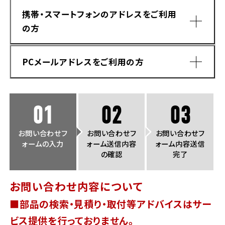
法人向けサービス
ホンダドリーム 葛飾
ホンダドリーム 一宮
ホンダドリーム 豊中
ホンダドリーム 福岡西
携帯・スマートフォンのアドレスをご利用
福島県
徳島県
の方
お問い合わせ
ホンダドリーム 大田
ホンダドリーム 豊橋
京都府
熊本県
ホンダドリーム 郡山
ホンダドリーム 徳島
PCメールアドレスをご利用の方
ホンダドリーム 立川
ホンダドリーム 名古屋上小田井
ホンダドリーム 京都伏見
ホンダドリーム 熊本
香川県
ホンダドリーム 京都右京
神奈川県
岐阜県
01
02
03
ホンダドリーム 高松
ホンダドリーム 磯子
ホンダドリーム 岐阜
ホンダドリーム 京都北山
お問い合わせフ
お問い合わせフ
お問い合わせフ
ォームの入力
ォーム送信内容
ォーム内容送信
高知県
ホンダドリーム 横浜都筑
の確認
完了
兵庫県
ホンダドリーム 高知
ホンダドリーム 横浜旭
お問い合わせ内容について
ホンダドリーム 神戸灘
■部品の検索・見積り・取付等アドバイスはサー
ホンダドリーム 川崎宮前
ドメイン指定受信手順
Yahoo!メールをご利用の方
ホンダドリーム 尼崎
ビス提供を行っておりません。