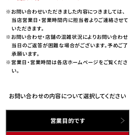
ホンダドリーム 横浜緑
お問い合わせいただきました内容につきましては、
ホンダドリーム 姫路
Hotmailをご利用の方
当店営業日・営業時間内に担当者よりご連絡させて
ホンダドリーム 西宮甲子園
いただきます。
千葉県
お問い合わせ・店舗の混雑状況によりお問い合わせ
Gmailをご利用の方
ホンダドリーム 船橋
当日のご返答が困難な場合がございます。予めご了
奈良県
承願います。
ホンダドリーム 松戸
営業日・営業時間は各店ホームページをご覧くださ
ホンダドリーム 奈良
い。
ホンダドリーム 蘇我
お問い合わせの内容について選択してください
埼玉県
ホンダドリーム ふかや花園
営業目的です
ホンダドリーム 鴻巣