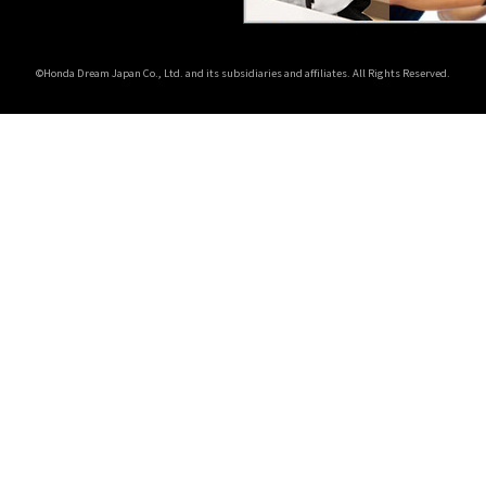
©Honda Dream Japan Co., Ltd. and its subsidiaries and affiliates. All Rights Reserved.